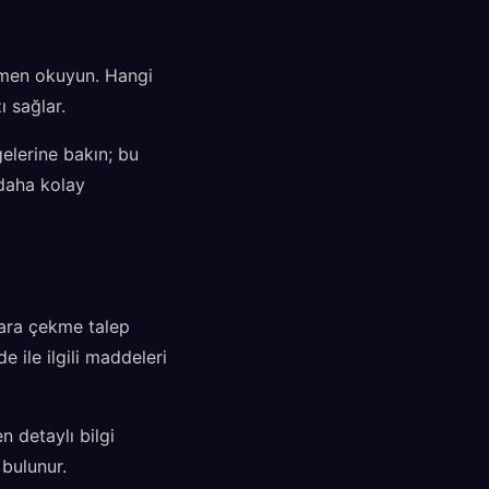
amen okuyun. Hangi
 sağlar.
gelerine bakın; bu
 daha kolay
ara çekme talep
 ile ilgili maddeleri
n detaylı bilgi
 bulunur.