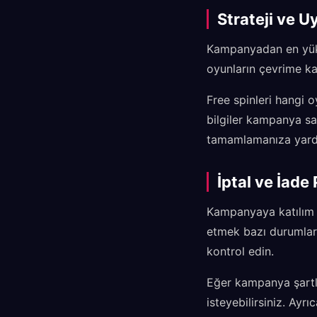
Strateji ve 
Kampanyadan en yüks
oyunların çevrime ka
Free spinleri hangi 
bilgiler kampanya sa
tamamlamanıza yardım
İptal ve İade 
Kampanyaya katılım 
etmek bazı durumlarda
kontrol edin.
Eğer kampanya şartları
isteyebilirsiniz. Ayr