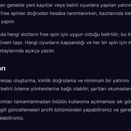
ı genelde yeni kayıtlar veya belirli oyunlara yapılan yatırım
ree spinler doğrudan hesaba tanımlanırken, bazılarında beli
yapılır.
 hangi slotların free spin için uygun olduğu belirtilir; bu l
 önem taşır. Hangi oyunların kapsandığı ve her bir spin iç
taylarında açıkça yazılır.
rı
 hesap oluşturma, kimlik doğrulama ve minimum bir yatırım
 belirli ödeme yöntemlerine bağlı olabilir; şartları okumada
mları tamamlanmadan ödülün kullanıma açılmaması sık gör
ilgili güncellemeleri profil bölümünden yapabilirsiniz ve ger
abilirsiniz.