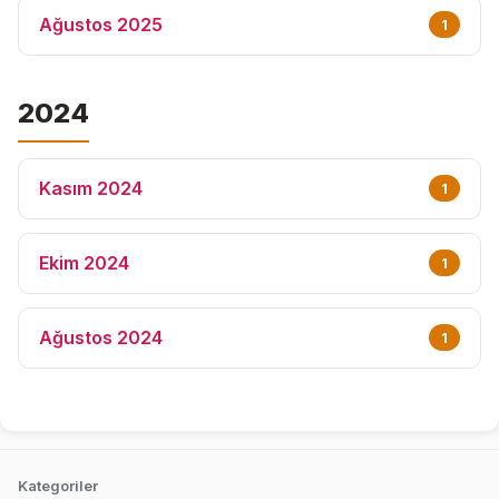
Ağustos
2025
1
2024
Kasım
2024
1
Ekim
2024
1
Ağustos
2024
1
Kategoriler