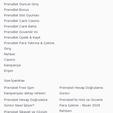
PrensBet Güncel Giriş
PrensBet Bonus
PrensBet Slot Oyunları
PrensBet Canlı Casino
PrensBet Canlı Bahis
PrensBet Güvenilir mi
PrensBet Üyelik & Kayıt
PrensBet Para Yatırma & Çekme
Giriş
Rehber
Casino
Kampanya
Erişim
Son İçerikler
Prensbet Free Spin
Prensbet Hesap Doğrulama
Kampanyası detay rehberi
Süreci
Prensbet Hesap Doğrulama
Prensbet'te Hızlı ve Güvenli
Süreci Nasıl İşliyor?
Para Çekme - Nisan 2026
Rehberi
Prensbet Şikayet ve Çözüm