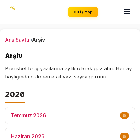
Giriş Yap
Ana Sayfa
Arşiv
Arşiv
Prensbet
blog yazılarına aylık olarak göz atın. Her ay
başlığında o döneme ait yazı sayısı görünür.
2026
Temmuz
2026
5
Haziran
2026
5