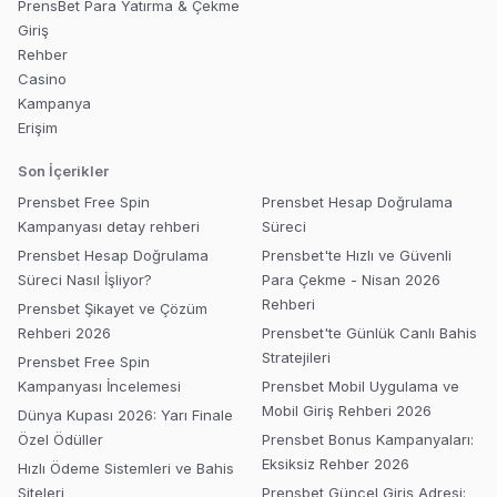
PrensBet Para Yatırma & Çekme
Giriş
Rehber
Casino
Kampanya
Erişim
Son İçerikler
Prensbet Free Spin
Prensbet Hesap Doğrulama
Kampanyası detay rehberi
Süreci
Prensbet Hesap Doğrulama
Prensbet'te Hızlı ve Güvenli
Süreci Nasıl İşliyor?
Para Çekme - Nisan 2026
Rehberi
Prensbet Şikayet ve Çözüm
Rehberi 2026
Prensbet'te Günlük Canlı Bahis
Stratejileri
Prensbet Free Spin
Kampanyası İncelemesi
Prensbet Mobil Uygulama ve
Mobil Giriş Rehberi 2026
Dünya Kupası 2026: Yarı Finale
Özel Ödüller
Prensbet Bonus Kampanyaları:
Eksiksiz Rehber 2026
Hızlı Ödeme Sistemleri ve Bahis
Siteleri
Prensbet Güncel Giriş Adresi: