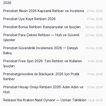
2026
Prensbet: Nisan 2026 Kapsamlı Rehber ve İnceleme
21 Nis 2026
Prensbet Üye Kayıt Rehberi 2026
17 Nis 2026
Prensbet Bonus Rehberi: Kampanyalar ve İpuçları
28 Haz 2026
Prensbet Para Çekimi Rehberi — Hızlı ve Güvenli
22 Haz 2026
İşlemler
Prensbet Güvenilirlik İncelemesi 2026 — Detaylı
25 Haz 2026
Bakış
Prensbet Free Spin 2026: Tam Rehber ve Kullanım
9 Nis 2026
İpuçları
Prensbetgirisonline ile Blackjack: 2026 İçin Pratik
11 Nis 2026
Rehber
Prensbet Hesap Onayı Rehberi 2026: Adım Adım ve
13 Nis 2026
Hızlı
Release the Kraken Nasıl Oynanır — Uzman Taktikleri
1 Şub 2026