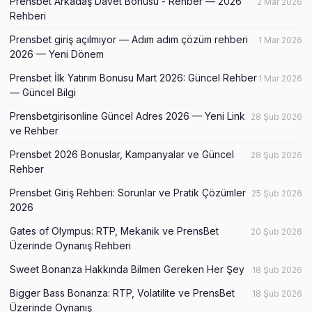
Prensbet Arkadaş Davet Bonusu - Rehber — 2026
2 Mar 2026
Rehberi
Prensbet giriş açılmıyor — Adım adım çözüm rehberi
1 Mar 2026
2026 — Yeni Dönem
Prensbet İlk Yatırım Bonusu Mart 2026: Güncel Rehber
1 Mar 2026
— Güncel Bilgi
Prensbetgirisonline Güncel Adres 2026 — Yeni Link
28 Şub 2026
ve Rehber
Prensbet 2026 Bonuslar, Kampanyalar ve Güncel
28 Şub 2026
Rehber
Prensbet Giriş Rehberi: Sorunlar ve Pratik Çözümler
25 Şub 2026
2026
Gates of Olympus: RTP, Mekanik ve PrensBet
20 Şub 2026
Üzerinde Oynanış Rehberi
Sweet Bonanza Hakkında Bilmen Gereken Her Şey
18 Şub 2026
Bigger Bass Bonanza: RTP, Volatilite ve PrensBet
18 Şub 2026
Üzerinde Oynanış