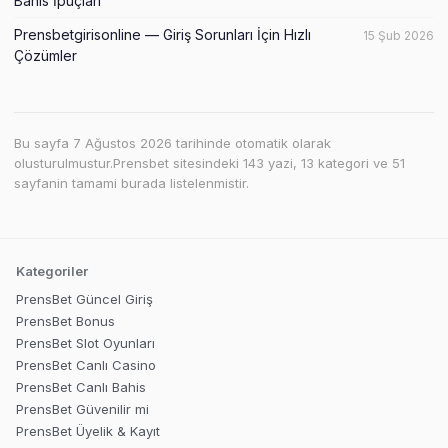
Bahis İpuçları
Prensbetgirisonline — Giriş Sorunları İçin Hızlı
15 Şub 2026
Çözümler
Bu sayfa
7 Ağustos 2026
tarihinde otomatik olarak
olusturulmustur.
Prensbet
sitesindeki
143
yazi,
13
kategori ve
51
sayfanin tamami burada listelenmistir.
Kategoriler
PrensBet Güncel Giriş
PrensBet Bonus
PrensBet Slot Oyunları
PrensBet Canlı Casino
PrensBet Canlı Bahis
PrensBet Güvenilir mi
PrensBet Üyelik & Kayıt