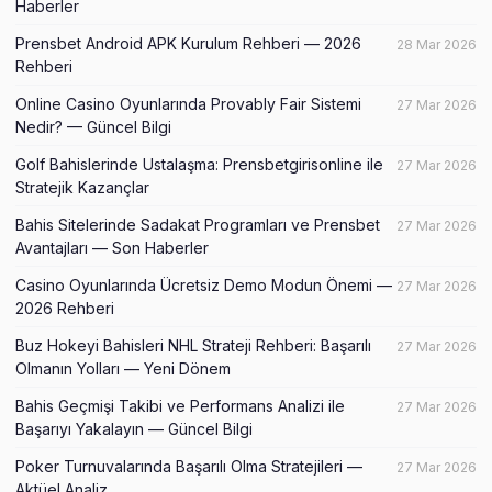
Haberler
Prensbet Android APK Kurulum Rehberi — 2026
28 Mar 2026
Rehberi
Online Casino Oyunlarında Provably Fair Sistemi
27 Mar 2026
Nedir? — Güncel Bilgi
Golf Bahislerinde Ustalaşma: Prensbetgirisonline ile
27 Mar 2026
Stratejik Kazançlar
Bahis Sitelerinde Sadakat Programları ve Prensbet
27 Mar 2026
Avantajları — Son Haberler
Casino Oyunlarında Ücretsiz Demo Modun Önemi —
27 Mar 2026
2026 Rehberi
Buz Hokeyi Bahisleri NHL Strateji Rehberi: Başarılı
27 Mar 2026
Olmanın Yolları — Yeni Dönem
Bahis Geçmişi Takibi ve Performans Analizi ile
27 Mar 2026
Başarıyı Yakalayın — Güncel Bilgi
Poker Turnuvalarında Başarılı Olma Stratejileri —
27 Mar 2026
Aktüel Analiz