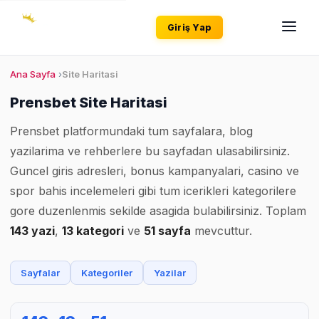
Giriş Yap
Ana Sayfa
Site Haritasi
Prensbet
Site Haritasi
Prensbet
platformundaki tum sayfalara, blog
yazilarima ve rehberlere bu sayfadan ulasabilirsiniz.
Guncel giris adresleri, bonus kampanyalari, casino ve
spor bahis incelemeleri gibi tum icerikleri kategorilere
gore duzenlenmis sekilde asagida bulabilirsiniz. Toplam
143
yazi
,
13
kategori
ve
51
sayfa
mevcuttur.
Sayfalar
Kategoriler
Yazilar