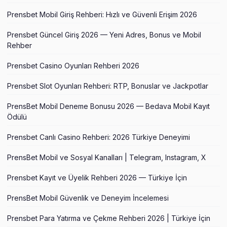
Prensbet Mobil Giriş Rehberi: Hızlı ve Güvenli Erişim 2026
Prensbet Güncel Giriş 2026 — Yeni Adres, Bonus ve Mobil
Rehber
Prensbet Casino Oyunları Rehberi 2026
Prensbet Slot Oyunları Rehberi: RTP, Bonuslar ve Jackpotlar
PrensBet Mobil Deneme Bonusu 2026 — Bedava Mobil Kayıt
Ödülü
Prensbet Canlı Casino Rehberi: 2026 Türkiye Deneyimi
PrensBet Mobil ve Sosyal Kanalları | Telegram, Instagram, X
Prensbet Kayıt ve Üyelik Rehberi 2026 — Türkiye İçin
PrensBet Mobil Güvenlik ve Deneyim İncelemesi
Prensbet Para Yatırma ve Çekme Rehberi 2026 | Türkiye İçin