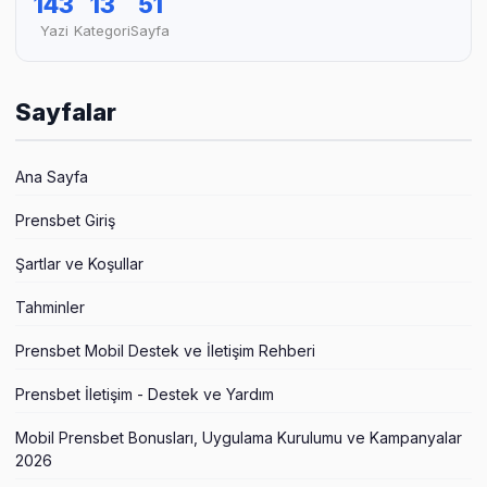
143
13
51
Yazi
Kategori
Sayfa
Sayfalar
Ana Sayfa
Prensbet Giriş
Şartlar ve Koşullar
Tahminler
Prensbet Mobil Destek ve İletişim Rehberi
Prensbet İletişim - Destek ve Yardım
Mobil Prensbet Bonusları, Uygulama Kurulumu ve Kampanyalar
2026