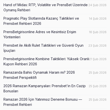
Hand of Midas: RTP, Volatilite ve PrensBet Üzerinde
24 Şub 2026
Oynanış Rehberi
Pragmatic Play Slotlarında Kazanç Taktikleri ve
14 Şub 2026
Prensbet Rehberi 2026
PrensBetgirisonline Adres ve Kesintisiz Erişim
16 Şub 2026
Yöntemleri
Prensbet ile Akıllı Rulet Taktikleri ve Güvenli Oyun
23 Şub 2026
İpuçları
Prensbetgirisonline Kombine Taktikleri: Yüksek Oranlı
21 Şub 2026
Kupon Rehberi 2026
Ramazanda Bahis Oynamak Haram mı? 2026
25 Şub 2026
Prensbet Perspektifi
2026 Ramazan Kampanyaları: Prensbet'in En Cazip
25 Şub 2026
Bonusları
Ramazan 2026 İçin Yatırımsız Deneme Bonusu —
25 Şub 2026
Prensbet Rehberi