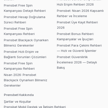
Hızlı Erişim Rehberi 2026
Prensbet Free Spin
Kampanyası Detaylı Rehberi
Prensbet: Nisan 2026 Kapsamlı
Rehber ve İnceleme
Prensbet Hesap Doğrulama
Süreci Rehberi
Prensbet Üye Kayıt Rehberi
2026
Prensbet Free Spin
Kampanyası Rehberi
Prensbet Bonus Rehberi:
Kampanyalar ve İpuçları
Prensbet Blackjack Oynarken
Bilmeniz Gerekenler
Prensbet Para Çekimi Rehberi
— Hızlı ve Güvenli İşlemler
Prensbet Hızlı Erişim ve
Bağlantı Sorunları Çözümleri
Prensbet Güvenilirlik
İncelemesi 2026 — Detaylı
Prensbet Free Spin
Bakış
Kampanyası Rehberi
Nisan 2026: Prensbet
Blackjack Oynarken Bilmeniz
Gerekenler
Prensbet
Hakkında
Şartlar ve Koşullar
Prensbet Mobil Destek ve İletişim Rehberi