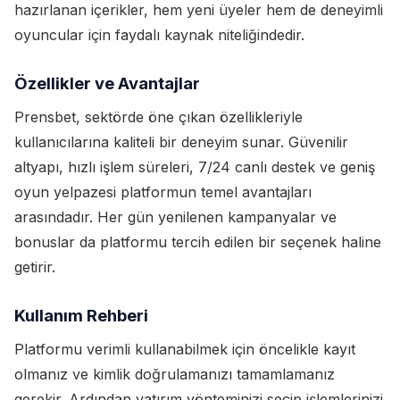
hazırlanan içerikler, hem yeni üyeler hem de deneyimli
oyuncular için faydalı kaynak niteliğindedir.
Özellikler ve Avantajlar
Prensbet, sektörde öne çıkan özellikleriyle
kullanıcılarına kaliteli bir deneyim sunar. Güvenilir
altyapı, hızlı işlem süreleri, 7/24 canlı destek ve geniş
oyun yelpazesi platformun temel avantajları
arasındadır. Her gün yenilenen kampanyalar ve
bonuslar da platformu tercih edilen bir seçenek haline
getirir.
Kullanım Rehberi
Platformu verimli kullanabilmek için öncelikle kayıt
olmanız ve kimlik doğrulamanızı tamamlamanız
gerekir. Ardından yatırım yönteminizi seçip işlemlerinizi