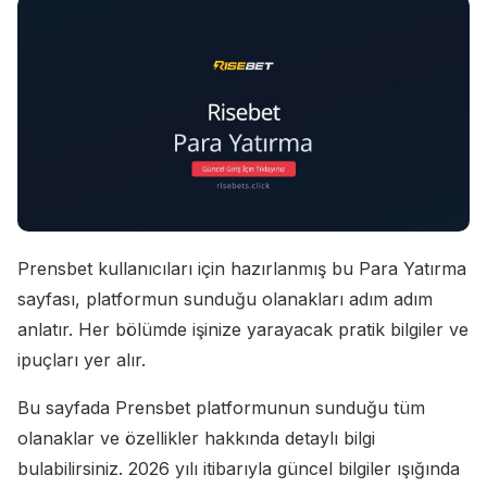
Prensbet kullanıcıları için hazırlanmış bu Para Yatırma
sayfası, platformun sunduğu olanakları adım adım
anlatır. Her bölümde işinize yarayacak pratik bilgiler ve
ipuçları yer alır.
Bu sayfada Prensbet platformunun sunduğu tüm
olanaklar ve özellikler hakkında detaylı bilgi
bulabilirsiniz. 2026 yılı itibarıyla güncel bilgiler ışığında