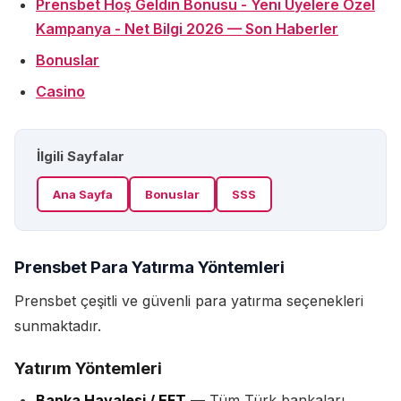
Prensbet Hoş Geldin Bonusu - Yeni Üyelere Özel
Kampanya - Net Bilgi 2026 — Son Haberler
Bonuslar
Casino
İlgili Sayfalar
Ana Sayfa
Bonuslar
SSS
Prensbet Para Yatırma Yöntemleri
Prensbet çeşitli ve güvenli para yatırma seçenekleri
sunmaktadır.
Yatırım Yöntemleri
Banka Havalesi / EFT
— Tüm Türk bankaları,