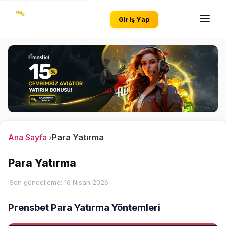
Giriş Yap
Ana Sayfa
Para Yatırma
Para Yatırma
Son güncelleme:
16 Nisan 2026
Prensbet Para Yatırma Yöntemleri