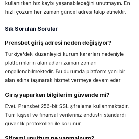
kullanırken hız kaybı yaşanabileceğini unutmayın. En
hızlı çözüm her zaman güncel adresi takip etmektir.
Sık Sorulan Sorular
Prensbet giriş adresi neden değişiyor?
Türkiye'deki düzenleyici kurum kararları nedeniyle
platformların alan adları zaman zaman
engellenebilmektedir. Bu durumda platform yeni bir
alan adına taşınarak hizmet vermeye devam eder.
Giriş yaparken bilgilerim güvende mi?
Evet. Prensbet 256-bit SSL şifreleme kullanmaktadır.
Tüm kişisel ve finansal verileriniz endüstri standardı
güvenlik protokolleri ile korunur.
Şifremi unuttum ne yapmalıyım?