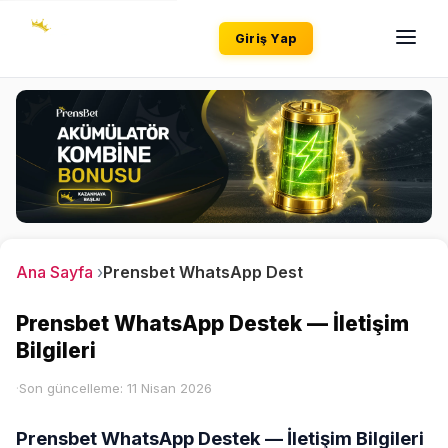
Giriş Yap
Ana Sayfa
Prensbet WhatsApp Destek — İletişim Bilgile
Prensbet WhatsApp Destek — İletişim
Bilgileri
Son güncelleme:
11 Nisan 2026
Prensbet WhatsApp Destek — İletişim Bilgileri