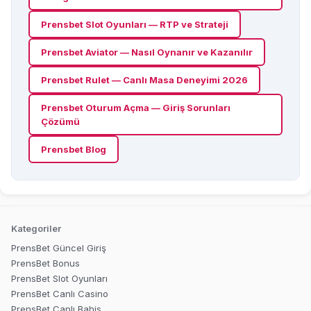
Prensbet Slot Oyunları — RTP ve Strateji
Prensbet Aviator — Nasıl Oynanır ve Kazanılır
Prensbet Rulet — Canlı Masa Deneyimi 2026
Prensbet Oturum Açma — Giriş Sorunları
Çözümü
Prensbet
Blog
Kategoriler
PrensBet Güncel Giriş
PrensBet Bonus
PrensBet Slot Oyunları
PrensBet Canlı Casino
PrensBet Canlı Bahis