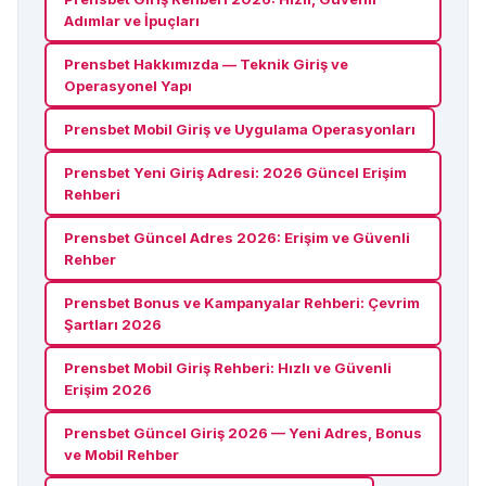
Adımlar ve İpuçları
Prensbet Hakkımızda — Teknik Giriş ve
Operasyonel Yapı
Prensbet Mobil Giriş ve Uygulama Operasyonları
Prensbet Yeni Giriş Adresi: 2026 Güncel Erişim
Rehberi
Prensbet Güncel Adres 2026: Erişim ve Güvenli
Rehber
Prensbet Bonus ve Kampanyalar Rehberi: Çevrim
Şartları 2026
Prensbet Mobil Giriş Rehberi: Hızlı ve Güvenli
Erişim 2026
Prensbet Güncel Giriş 2026 — Yeni Adres, Bonus
ve Mobil Rehber