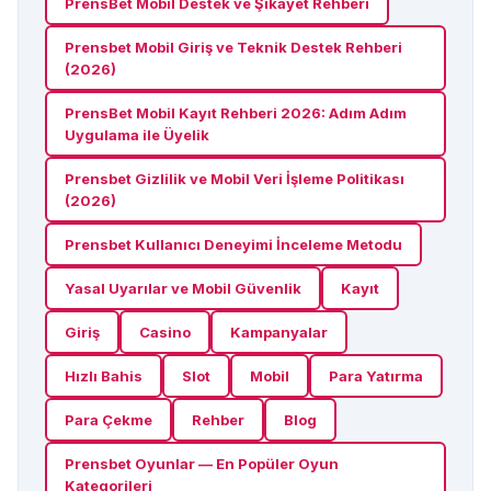
PrensBet Mobil Destek ve Şikâyet Rehberi
Prensbet Mobil Giriş ve Teknik Destek Rehberi
(2026)
PrensBet Mobil Kayıt Rehberi 2026: Adım Adım
Uygulama ile Üyelik
Prensbet Gizlilik ve Mobil Veri İşleme Politikası
(2026)
Prensbet Kullanıcı Deneyimi İnceleme Metodu
Yasal Uyarılar ve Mobil Güvenlik
Kayıt
Giriş
Casino
Kampanyalar
Hızlı Bahis
Slot
Mobil
Para Yatırma
Para Çekme
Rehber
Blog
Prensbet Oyunlar — En Popüler Oyun
Kategorileri