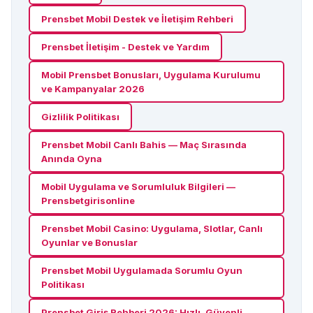
Prensbet Mobil Destek ve İletişim Rehberi
Prensbet İletişim - Destek ve Yardım
Mobil Prensbet Bonusları, Uygulama Kurulumu
ve Kampanyalar 2026
Gizlilik Politikası
Prensbet Mobil Canlı Bahis — Maç Sırasında
Anında Oyna
Mobil Uygulama ve Sorumluluk Bilgileri —
Prensbetgirisonline
Prensbet Mobil Casino: Uygulama, Slotlar, Canlı
Oyunlar ve Bonuslar
Prensbet Mobil Uygulamada Sorumlu Oyun
Politikası
Prensbet Giriş Rehberi 2026: Hızlı, Güvenli