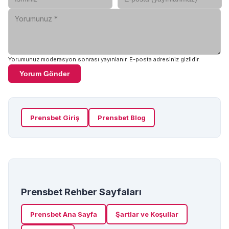
Yorumunuz moderasyon sonrası yayınlanır. E-posta adresiniz gizlidir.
Yorum Gönder
Prensbet
Giriş
Prensbet
Blog
Prensbet
Rehber Sayfaları
Prensbet
Ana Sayfa
Şartlar ve Koşullar