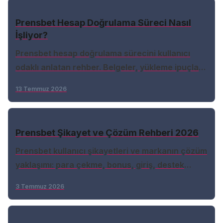
Prensbet Hesap Doğrulama Süreci Nasıl
İşliyor?
Prensbet hesap doğrulama sürecini kullanıcı
odaklı anlatan rehber. Belgeler, yükleme ipuçları
ve sorun giderme adımlarıyla hızlı onay için takip
13 Temmuz 2026
listesi.
Prensbet Şikayet ve Çözüm Rehberi 2026
Prensbet kullanıcı şikayetleri ve markanın çözüm
yaklaşımı: para çekme, bonus, giriş, destek
konularında pratik rehber.
3 Temmuz 2026