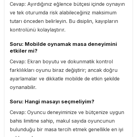
Cevap: Ayırdığınız eğlence bütçesi içinde oynayın
ve tek oturumda risk alabileceğiniz maksimum
tutarı önceden belirleyin. Bu disiplin, kayıpların
kontrolünü kolaylaştırır.
Soru: Mobilde oynamak masa deneyimini
etkiler mi?
Cevap: Ekran boyutu ve dokunmatik kontrol
farklılıkları oyunu biraz değiştirir; ancak doğru
ayarlamalar ve dikkatle mobilde de etkin şekilde
oynanabilir.
Soru: Hangi masayı seçmeliyim?
Cevap: Oyuncu deneyiminize ve bütçenize uygun
bahis limitine sahip, makul sayıda oyuncunun
bulunduğu bir masa tercih etmek genellikle en iyi