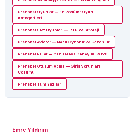
Prensbet Oyunlar — En Popüler Oyun
Kategorileri
Prensbet Slot Oyunları — RTP ve Strateji
Prensbet Aviator — Nasıl Oynanır ve Kazanılır
Prensbet Rulet — Canlı Masa Deneyimi 2026
Prensbet Oturum Açma — Giriş Sorunları
Çözümü
Prensbet
Tüm Yazılar
Emre Yıldırım