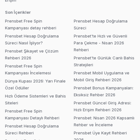
Erişim
Son İçerikler
Prensbet Free Spin
Prensbet Hesap Doğrulama
Kampanyası detay rehberi
Süreci
Prensbet Hesap Doğrulama
Prensbet'te Hızlı ve Güvenli
Süreci Nasıl İşliyor?
Para Çekme - Nisan 2026
Rehberi
Prensbet Şikayet ve Çözüm
Rehberi 2026
Prensbet'te Günlük Canlı Bahis
Stratejileri
Prensbet Free Spin
Kampanyası İncelemesi
Prensbet Mobil Uygulama ve
Mobil Giriş Rehberi 2026
Dünya Kupası 2026: Yarı Finale
Özel Ödüller
Prensbet Bonus Kampanyaları:
Eksiksiz Rehber 2026
Hızlı Ödeme Sistemleri ve Bahis
Siteleri
Prensbet Güncel Giriş Adresi:
Hızlı Erişim Rehberi 2026
Prensbet Free Spin
Kampanyası Detaylı Rehberi
Prensbet: Nisan 2026 Kapsamlı
Rehber ve İnceleme
Prensbet Hesap Doğrulama
Süreci Rehberi
Prensbet Üye Kayıt Rehberi
2026