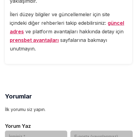
yaklaşımdır.
İleri düzey bilgiler ve güncellemeler için site
içindeki diğer rehberleri takip edebilirsiniz:
güncel
adres
ve platform avantajları hakkında detay için
prensbet avantajları
sayfalarına bakmayı
unutmayın.
Yorumlar
İlk yorumu siz yapın.
Yorum Yaz