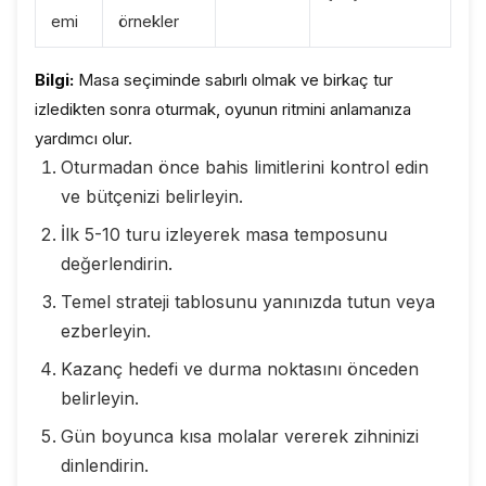
emi
örnekler
Bilgi:
Masa seçiminde sabırlı olmak ve birkaç tur
izledikten sonra oturmak, oyunun ritmini anlamanıza
yardımcı olur.
Oturmadan önce bahis limitlerini kontrol edin
ve bütçenizi belirleyin.
İlk 5-10 turu izleyerek masa temposunu
değerlendirin.
Temel strateji tablosunu yanınızda tutun veya
ezberleyin.
Kazanç hedefi ve durma noktasını önceden
belirleyin.
Gün boyunca kısa molalar vererek zihninizi
dinlendirin.