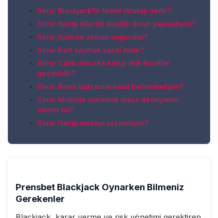
Soru: Blackjack'te temel strateji nedir?
Soru: Hangi ellerde double down yapmalıyım?
Soru: Split ne zaman uygundur?
Soru: Kart saymak yasal mıdır?
Soru: Canlı masada hangi etik kurallar
geçerlidir?
Soru: Bahis bütçesini nasıl belirlemeliyim?
Soru: Mobilde oynamak masa deneyimini
etkiler mi?
Soru: Hangi masayı seçmeliyim?
Prensbet Blackjack Oynarken Bilmeniz
Gerekenler
Blackjack, karar verme ve risk yönetimi gerektiren