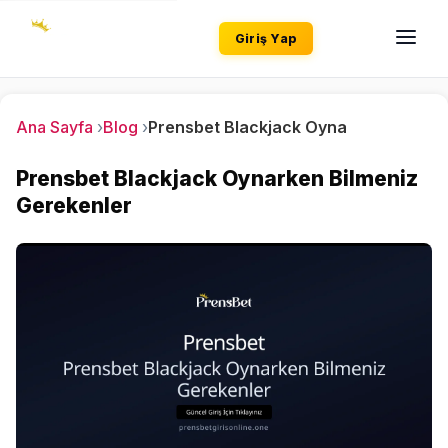
Giriş Yap
Ana Sayfa
Blog
Prensbet Blackjack Oynarken Bilmeni
Prensbet Blackjack Oynarken Bilmeniz
Gerekenler