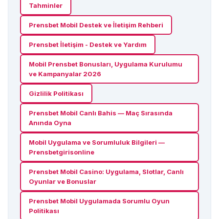
Tahminler
Prensbet Mobil Destek ve İletişim Rehberi
Prensbet İletişim - Destek ve Yardım
Mobil Prensbet Bonusları, Uygulama Kurulumu
ve Kampanyalar 2026
Gizlilik Politikası
Prensbet Mobil Canlı Bahis — Maç Sırasında
Anında Oyna
Mobil Uygulama ve Sorumluluk Bilgileri —
Prensbetgirisonline
Prensbet Mobil Casino: Uygulama, Slotlar, Canlı
Oyunlar ve Bonuslar
Prensbet Mobil Uygulamada Sorumlu Oyun
Politikası