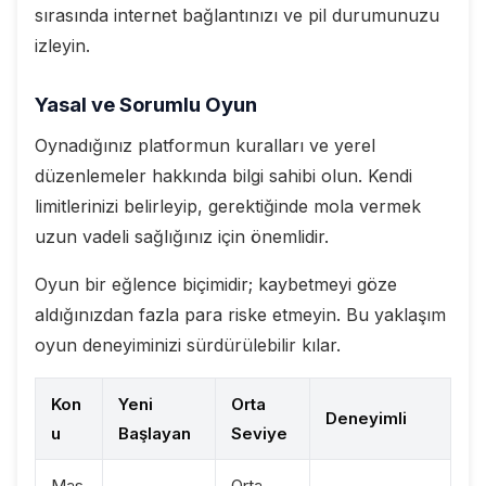
sırasında internet bağlantınızı ve pil durumunuzu
izleyin.
Yasal ve Sorumlu Oyun
Oynadığınız platformun kuralları ve yerel
düzenlemeler hakkında bilgi sahibi olun. Kendi
limitlerinizi belirleyip, gerektiğinde mola vermek
uzun vadeli sağlığınız için önemlidir.
Oyun bir eğlence biçimidir; kaybetmeyi göze
aldığınızdan fazla para riske etmeyin. Bu yaklaşım
oyun deneyiminizi sürdürülebilir kılar.
Kon
Yeni
Orta
Deneyimli
u
Başlayan
Seviye
Mas
Orta