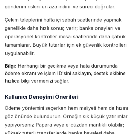
gönderim riskini en aza indirir ve süreci doğrular.
Çekim taleplerini hafta içi sabah saatlerinde yapmak
genellikle daha hızlı sonuç verir; banka onayları ve
operasyonel kontroller mesai saatlerinde daha çabuk
tamamlanır. Büyük tutarlar için ek güvenlik kontrolleri
uygulanabilir.
Bilgi:
Herhangi bir gecikme veya hata durumunda
ödeme ekranı ve işlem ID'sini saklayın; destek ekibine
hızlıca bilgi vermenizi sağlar.
Kullanıcı Deneyimi Önerileri
Ödeme yöntemini seçerken hem maliyeti hem de hızını
göz önünde bulundurun. Örneğin sık küçük yatırımlar
yapıyorsanız Papara veya e-cüzdan mantıklı olabilir;
yüksek tutarlı transferlerde banka havalesi daha