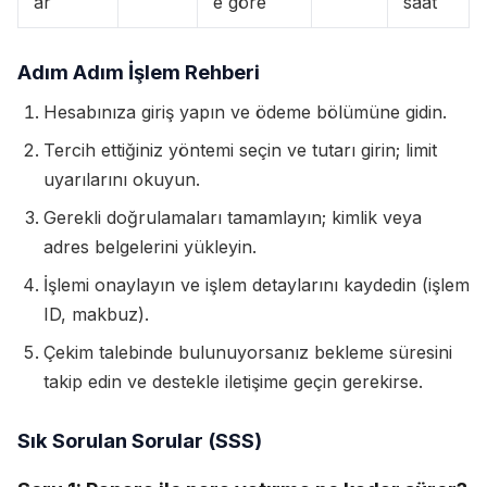
ar
e göre
saat
Adım Adım İşlem Rehberi
Hesabınıza giriş yapın ve ödeme bölümüne gidin.
Tercih ettiğiniz yöntemi seçin ve tutarı girin; limit
uyarılarını okuyun.
Gerekli doğrulamaları tamamlayın; kimlik veya
adres belgelerini yükleyin.
İşlemi onaylayın ve işlem detaylarını kaydedin (işlem
ID, makbuz).
Çekim talebinde bulunuyorsanız bekleme süresini
takip edin ve destekle iletişime geçin gerekirse.
Sık Sorulan Sorular (SSS)