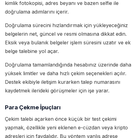
kimlik fotokopisi, adres beyanı ve bazen selfie ile
doğrulama adımlarını içerir.
Doğrulama sürecini hızlandırmak için yükleyeceğiniz
belgelerin net, güncel ve resmi olmasına dikkat edin.
Eksik veya bulanık belgeler işlem süresini uzatır ve ek
belge talebine yol açar.
Doğrulama tamamlandığında hesabınız üzerinde daha
yüksek limitler ve daha hızlı çekim seçenekleri açılır.
Destek ekibiyle iletişim kurarken talep numarasını
kaydetmek ilerideki görüşmeler için işe yarar.
Para Çekme İpuçları
Çekim talebi açarken önce küçük bir test çekimi
yapmak, özellikle yeni eklenen e-cüzdan veya kripto
adresleri için faydalıdır. Bu yöntem yanlış adrese