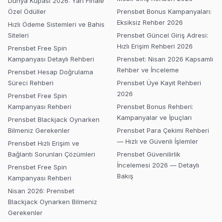
Dünya Kupası 2026: Yarı Finale
Özel Ödüller
Prensbet Bonus Kampanyaları:
Eksiksiz Rehber 2026
Hızlı Ödeme Sistemleri ve Bahis
Siteleri
Prensbet Güncel Giriş Adresi:
Hızlı Erişim Rehberi 2026
Prensbet Free Spin
Kampanyası Detaylı Rehberi
Prensbet: Nisan 2026 Kapsamlı
Rehber ve İnceleme
Prensbet Hesap Doğrulama
Süreci Rehberi
Prensbet Üye Kayıt Rehberi
2026
Prensbet Free Spin
Kampanyası Rehberi
Prensbet Bonus Rehberi:
Kampanyalar ve İpuçları
Prensbet Blackjack Oynarken
Bilmeniz Gerekenler
Prensbet Para Çekimi Rehberi
— Hızlı ve Güvenli İşlemler
Prensbet Hızlı Erişim ve
Bağlantı Sorunları Çözümleri
Prensbet Güvenilirlik
İncelemesi 2026 — Detaylı
Prensbet Free Spin
Bakış
Kampanyası Rehberi
Nisan 2026: Prensbet
Blackjack Oynarken Bilmeniz
Gerekenler