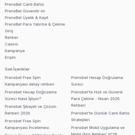
PrensBet Canlı Bahis
PrensBet Güvenilir mi
PrensBet Üyelik & Kayıt
PrensBet Para Yatırma & Çekme
Giriş
Rehber
Casino
Kampanya
Erişim
Son İçerikler
Prensbet Free Spin
Prensbet Hesap Doğrulama
Kampanyası detay rehberi
Süreci
Prensbet Hesap Doğrulama
Prensbet'te Hızlı ve Güvenli
Süreci Nasıl İşliyor?
Para Çekme - Nisan 2026
Rehberi
Prensbet Şikayet ve Çözüm
Rehberi 2026
Prensbet'te Günlük Canlı Bahis
Stratejileri
Prensbet Free Spin
Kampanyası İncelemesi
Prensbet Mobil Uygulama ve
Mobil Giriş Rehberi 2026