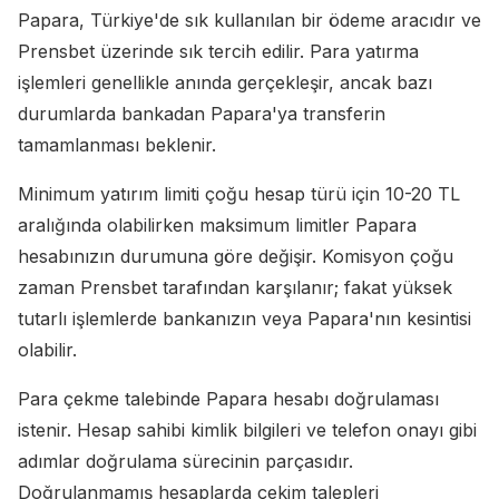
Papara, Türkiye'de sık kullanılan bir ödeme aracıdır ve
Prensbet üzerinde sık tercih edilir. Para yatırma
işlemleri genellikle anında gerçekleşir, ancak bazı
durumlarda bankadan Papara'ya transferin
tamamlanması beklenir.
Minimum yatırım limiti çoğu hesap türü için 10-20 TL
aralığında olabilirken maksimum limitler Papara
hesabınızın durumuna göre değişir. Komisyon çoğu
zaman Prensbet tarafından karşılanır; fakat yüksek
tutarlı işlemlerde bankanızın veya Papara'nın kesintisi
olabilir.
Para çekme talebinde Papara hesabı doğrulaması
istenir. Hesap sahibi kimlik bilgileri ve telefon onayı gibi
adımlar doğrulama sürecinin parçasıdır.
Doğrulanmamış hesaplarda çekim talepleri