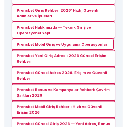
Prensbet Giriş Rehberi 2026: Hızlı, Güvenli
Adımlar ve İpuçları
Prensbet Hakkımızda — Teknik Giriş ve
Operasyonel Yapı
Prensbet Mobil Giriş ve Uygulama Operasyonları
Prensbet Yeni Giriş Adresi: 2026 Güncel Erişim
Rehberi
Prensbet Güncel Adres 2026: Erişim ve Güvenli
Rehber
Prensbet Bonus ve Kampanyalar Rehberi: Çevrim
Şartları 2026
Prensbet Mobil Giriş Rehberi: Hızlı ve Güvenli
Erişim 2026
Prensbet Güncel Giriş 2026 — Yeni Adres, Bonus