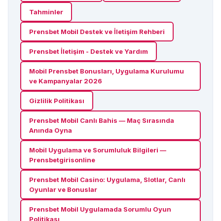
Tahminler
Prensbet Mobil Destek ve İletişim Rehberi
Prensbet İletişim - Destek ve Yardım
Mobil Prensbet Bonusları, Uygulama Kurulumu
ve Kampanyalar 2026
Gizlilik Politikası
Prensbet Mobil Canlı Bahis — Maç Sırasında
Anında Oyna
Mobil Uygulama ve Sorumluluk Bilgileri —
Prensbetgirisonline
Prensbet Mobil Casino: Uygulama, Slotlar, Canlı
Oyunlar ve Bonuslar
Prensbet Mobil Uygulamada Sorumlu Oyun
Politikası