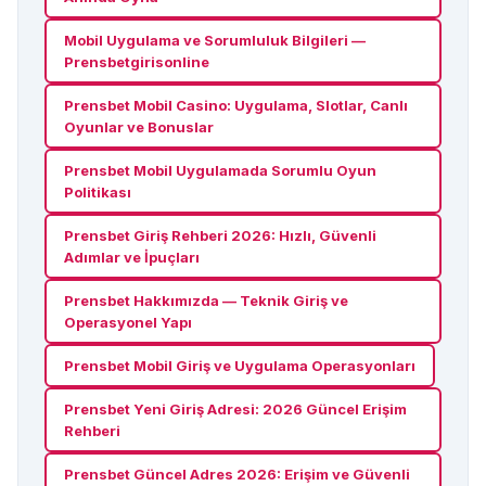
Mobil Uygulama ve Sorumluluk Bilgileri —
Prensbetgirisonline
Prensbet Mobil Casino: Uygulama, Slotlar, Canlı
Oyunlar ve Bonuslar
Prensbet Mobil Uygulamada Sorumlu Oyun
Politikası
Prensbet Giriş Rehberi 2026: Hızlı, Güvenli
Adımlar ve İpuçları
Prensbet Hakkımızda — Teknik Giriş ve
Operasyonel Yapı
Prensbet Mobil Giriş ve Uygulama Operasyonları
Prensbet Yeni Giriş Adresi: 2026 Güncel Erişim
Rehberi
Prensbet Güncel Adres 2026: Erişim ve Güvenli