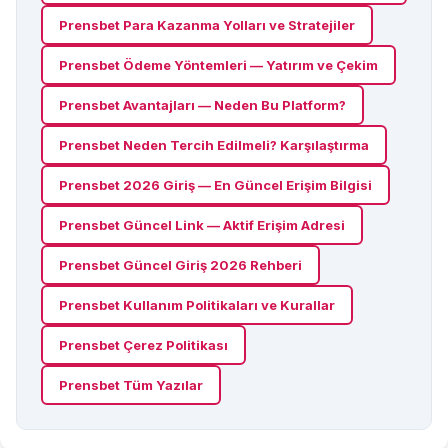
Prensbet Para Kazanma Yolları ve Stratejiler
Prensbet Ödeme Yöntemleri — Yatırım ve Çekim
Prensbet Avantajları — Neden Bu Platform?
Prensbet Neden Tercih Edilmeli? Karşılaştırma
Prensbet 2026 Giriş — En Güncel Erişim Bilgisi
Prensbet Güncel Link — Aktif Erişim Adresi
Prensbet Güncel Giriş 2026 Rehberi
Prensbet Kullanım Politikaları ve Kurallar
Prensbet Çerez Politikası
Prensbet
Tüm Yazılar