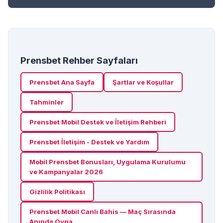
Prensbet
Rehber Sayfaları
Prensbet
Ana Sayfa
Şartlar ve Koşullar
Tahminler
Prensbet Mobil Destek ve İletişim Rehberi
Prensbet İletişim - Destek ve Yardım
Mobil Prensbet Bonusları, Uygulama Kurulumu
ve Kampanyalar 2026
Gizlilik Politikası
Prensbet Mobil Canlı Bahis — Maç Sırasında
Anında Oyna