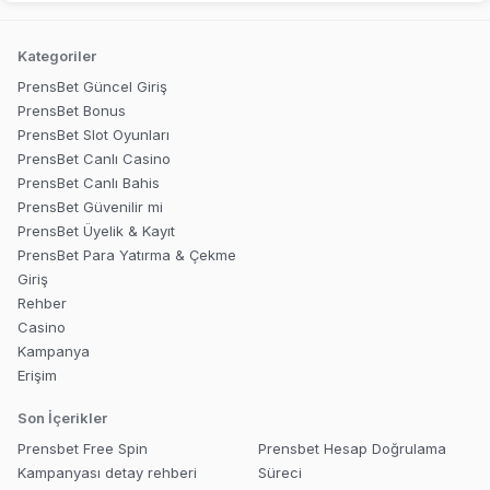
Kategoriler
PrensBet Güncel Giriş
PrensBet Bonus
PrensBet Slot Oyunları
PrensBet Canlı Casino
PrensBet Canlı Bahis
PrensBet Güvenilir mi
PrensBet Üyelik & Kayıt
PrensBet Para Yatırma & Çekme
Giriş
Rehber
Casino
Kampanya
Erişim
Son İçerikler
Prensbet Free Spin
Prensbet Hesap Doğrulama
Kampanyası detay rehberi
Süreci