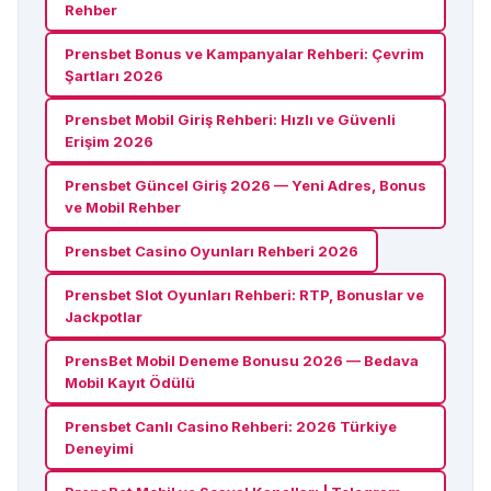
Rehber
Prensbet Bonus ve Kampanyalar Rehberi: Çevrim
Şartları 2026
Prensbet Mobil Giriş Rehberi: Hızlı ve Güvenli
Erişim 2026
Prensbet Güncel Giriş 2026 — Yeni Adres, Bonus
ve Mobil Rehber
Prensbet Casino Oyunları Rehberi 2026
Prensbet Slot Oyunları Rehberi: RTP, Bonuslar ve
Jackpotlar
PrensBet Mobil Deneme Bonusu 2026 — Bedava
Mobil Kayıt Ödülü
Prensbet Canlı Casino Rehberi: 2026 Türkiye
Deneyimi