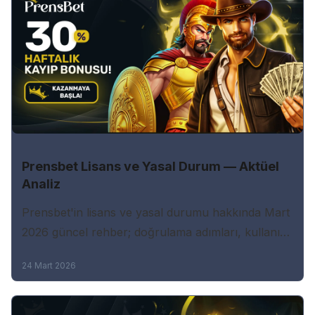
Prensbet Lisans ve Yasal Durum — Aktüel
Analiz
Prensbet'in lisans ve yasal durumu hakkında Mart
2026 güncel rehber; doğrulama adımları, kullanıcı
hakları ve çözüm yolları.
24 Mart 2026