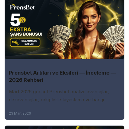
Prensbet Artıları ve Eksileri — İnceleme —
2026 Rehberi
Mart 2026 güncel Prensbet analizi: avantajlar,
dezavantajlar, rakiplerle kıyaslama ve hangi
kullanıcıya uygun olduğu hakkında rehber.
23 Mart 2026