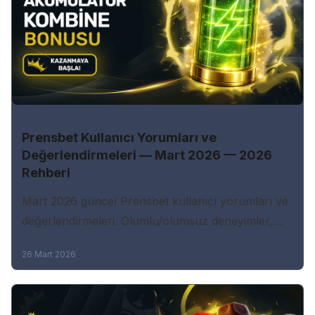
Prensbet Kullanıcı Yorumları ve
Değerlendirmeleri — Mart 2026 — 2026
Rehberi
Mart 2026 güncel Prensbet kullanıcı yorumları ve
değerlendirmeleri. Olumlu/olumsuz deneyimler,
puan tablosu ve sık sorulan sorularla tarafsız
26 Mart 2026
özet.