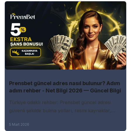
Prensbet güncel adres nasıl bulunur? Adım
adım rehber - Net Bilgi 2026 — Güncel Bilgi
Türkiye odaklı rehber: Prensbet güncel adresi
güvenli şekilde bulma yolları, resmi kaynaklar,
ayna site ve mobil ayar önerileri.
5 Mart 2026