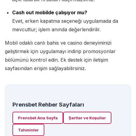
Cash out mobilde çalışıyor mu?
Evet, erken kapatma seçeneği uygulamada da
mevcuttur; işlem anında değerlendirilir.
Mobil odaklı canlı bahis ve casino deneyiminizi
geliştirmek için uygulamayı indirip promosyonlar
bölümünü kontrol edin. Ek destek için iletişim
sayfasından erişim sağlayabilirsiniz.
Prensbet
Rehber Sayfaları
Prensbet
Ana Sayfa
Şartlar ve Koşullar
Tahminler