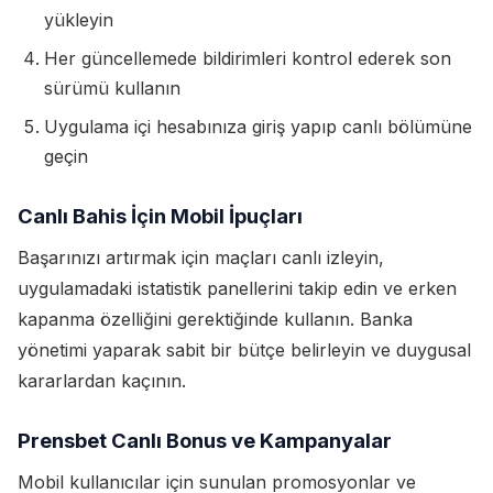
yükleyin
Her güncellemede bildirimleri kontrol ederek son
sürümü kullanın
Uygulama içi hesabınıza giriş yapıp canlı bölümüne
geçin
Canlı Bahis İçin Mobil İpuçları
Başarınızı artırmak için maçları canlı izleyin,
uygulamadaki istatistik panellerini takip edin ve erken
kapanma özelliğini gerektiğinde kullanın. Banka
yönetimi yaparak sabit bir bütçe belirleyin ve duygusal
kararlardan kaçının.
Prensbet Canlı Bonus ve Kampanyalar
Mobil kullanıcılar için sunulan promosyonlar ve