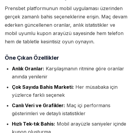
Prensbet platformunun mobil uygulaması üzerinden
gerçek zamanlı bahis seçeneklerine erişin. Maç devam
ederken güncellenen oranlar, anlık istatistikler ve
mobil uyumlu kupon arayüzü sayesinde hem telefon
hem de tabletle kesintisiz oyun oynayın.
Öne Çıkan Özellikler
Anlık Oranlar:
Karşılaşmanın ritmine göre oranlar
anında yenilenir
Çok Sayıda Bahis Marketi:
Her müsabaka için
yüzlerce farklı seçenek
Canlı Veri ve Grafikler:
Maç içi performans
gösterimleri ve detaylı istatistikler
Hızlı Tek-tık Bahis:
Mobil arayüzle saniyeler içinde
kupon oluşturma