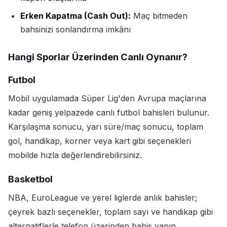
Erken Kapatma (Cash Out):
Maç bitmeden
bahsinizi sonlandırma imkânı
Hangi Sporlar Üzerinden Canlı Oynanır?
Futbol
Mobil uygulamada Süper Lig'den Avrupa maçlarına
kadar geniş yelpazede canlı futbol bahisleri bulunur.
Karşılaşma sonucu, yarı süre/maç sonucu, toplam
gol, handikap, korner veya kart gibi seçenekleri
mobilde hızla değerlendirebilirsiniz.
Basketbol
NBA, EuroLeague ve yerel liglerde anlık bahisler;
çeyrek bazlı seçenekler, toplam sayı ve handikap gibi
alternatiflerle telefon üzerinden bahis yapın.