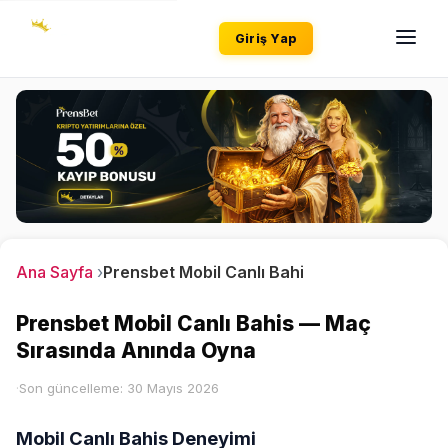
Giriş Yap
Ana Sayfa
Prensbet Mobil Canlı Bahis — Maç Sırasınd
Prensbet Mobil Canlı Bahis — Maç
Sırasında Anında Oyna
Son güncelleme:
30 Mayıs 2026
Mobil Canlı Bahis Deneyimi