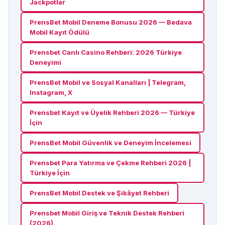
Jackpotlar
PrensBet Mobil Deneme Bonusu 2026 — Bedava
Mobil Kayıt Ödülü
Prensbet Canlı Casino Rehberi: 2026 Türkiye
Deneyimi
PrensBet Mobil ve Sosyal Kanalları | Telegram,
Instagram, X
Prensbet Kayıt ve Üyelik Rehberi 2026 — Türkiye
İçin
PrensBet Mobil Güvenlik ve Deneyim İncelemesi
Prensbet Para Yatırma ve Çekme Rehberi 2026 |
Türkiye İçin
PrensBet Mobil Destek ve Şikâyet Rehberi
Prensbet Mobil Giriş ve Teknik Destek Rehberi
(2026)