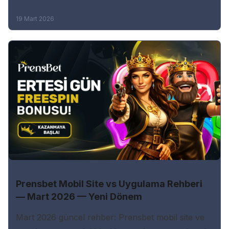
Prensbet erişimi için hızlıca talimatlar.
19 Mart 2026
Prensbet Mobil Site vs Uygulama Rehberi
— Mart 2026 — Yeni Dönem
Mart 2026 güncel rehber: Prensbet mobil site ve