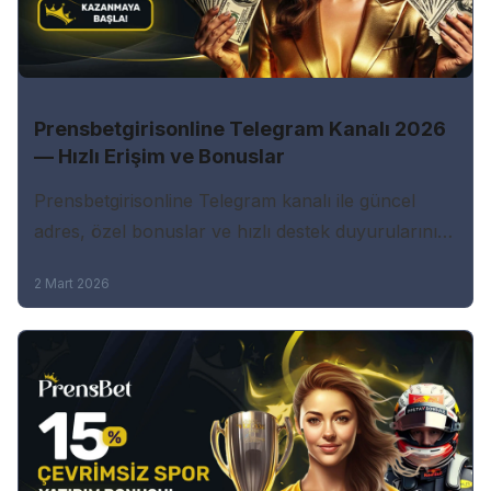
Prensbetgirisonline Telegram Kanalı 2026
— Hızlı Erişim ve Bonuslar
Prensbetgirisonline Telegram kanalı ile güncel
adres, özel bonuslar ve hızlı destek duyurularını
anında alın. Kanal katılım adımlarını ve güvenlik
2 Mart 2026
ipuçlarını keşfedin.