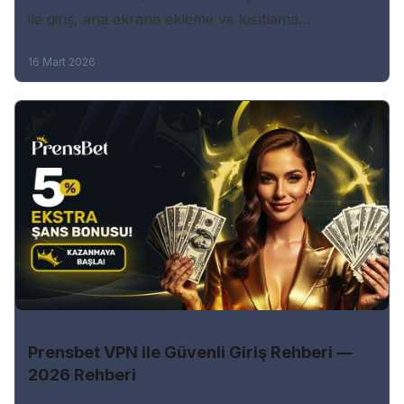
ile giriş, ana ekrana ekleme ve kısıtlama
sorunlarının Mart 2026 güncel çözümleri.
16 Mart 2026
Prensbet VPN ile Güvenli Giriş Rehberi —
2026 Rehberi