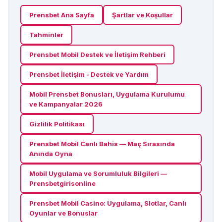
Prensbet
Ana Sayfa
Şartlar ve Koşullar
Tahminler
Prensbet Mobil Destek ve İletişim Rehberi
Prensbet İletişim - Destek ve Yardım
Mobil Prensbet Bonusları, Uygulama Kurulumu
ve Kampanyalar 2026
Gizlilik Politikası
Prensbet Mobil Canlı Bahis — Maç Sırasında
Anında Oyna
Mobil Uygulama ve Sorumluluk Bilgileri —
Prensbetgirisonline
Prensbet Mobil Casino: Uygulama, Slotlar, Canlı
Oyunlar ve Bonuslar