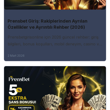
Prensbet Giriş: Rakiplerinden Ayrılan
Özellikler ve Ayrıntılı Rehber (2026)
Prensbetgirisonline için 2026 güncel rehber: giriş
bilgileri, bonus koşulları, mobil deneyim, casino ve
ödeme süreçleri hakkında özet bilgi.
2 Mart 2026