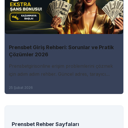
Prensbet Giriş Rehberi: Sorunlar ve Pratik
Çözümler 2026
Prensbetgirisonline erişim problemlerini çözmek
için adım adım rehber. Güncel adres, tarayıcı
kontrolleri, VPN ve canlı destek önerileri.
25 Şubat 2026
Prensbet
Rehber Sayfaları