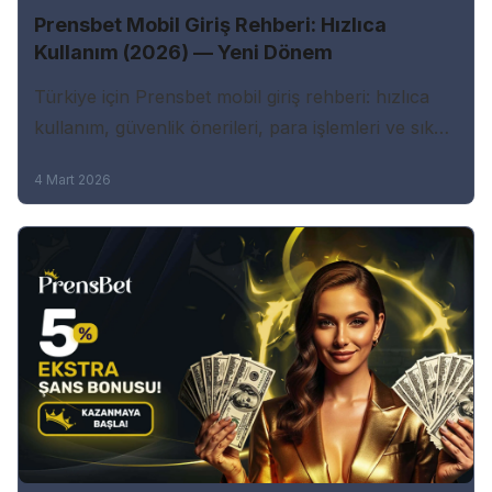
Prensbet Mobil Giriş Rehberi: Hızlıca
Kullanım (2026) — Yeni Dönem
Türkiye için Prensbet mobil giriş rehberi: hızlıca
kullanım, güvenlik önerileri, para işlemleri ve sık
karşılaşılan sorunların pratik çözümleri.
4 Mart 2026