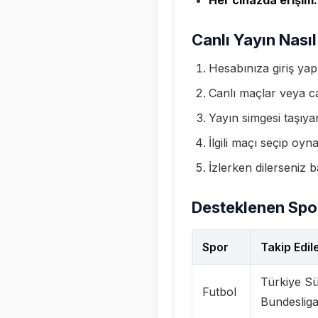
Her cihazda erişim:
Canlı Yayın Nasıl
Hesabınıza giriş yap
Canlı maçlar veya c
Yayın simgesi taşıya
İlgili maçı seçip oyn
İzlerken dilerseniz
Desteklenen Spor 
Spor
Takip Edil
Türkiye Sü
Futbol
Bundesliga