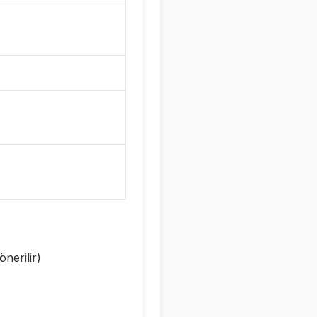
önerilir)