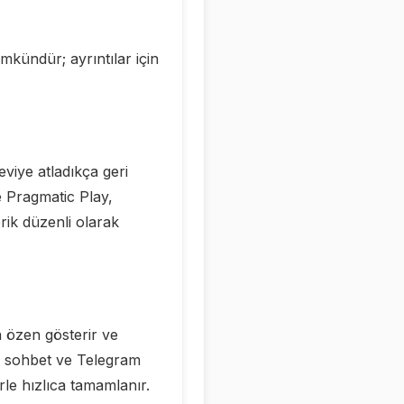
kündür; ayrıntılar için
eviye atladıkça geri
e Pragmatic Play,
rik düzenli olarak
a özen gösterir ve
nlı sohbet ve Telegram
le hızlıca tamamlanır.