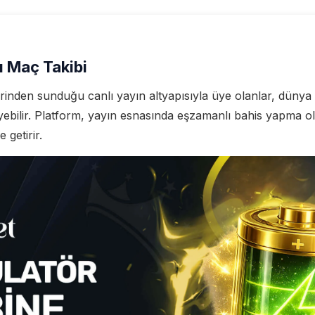
ı Maç Takibi
rinden sunduğu canlı yayın altyapısıyla üye olanlar, dünya
zleyebilir. Platform, yayın esnasında eşzamanlı bahis yapma o
 getirir.