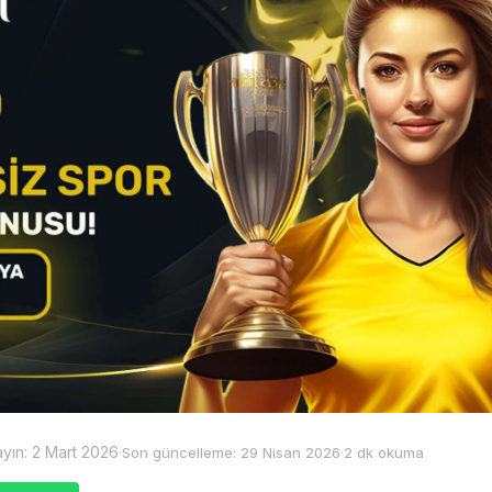
ayın:
2 Mart 2026
Son güncelleme:
29 Nisan 2026
2
dk okuma