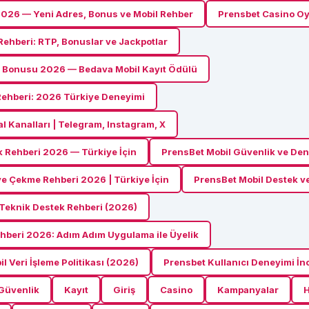
2026 — Yeni Adres, Bonus ve Mobil Rehber
Prensbet Casino Oy
Rehberi: RTP, Bonuslar ve Jackpotlar
 Bonusu 2026 — Bedava Mobil Kayıt Ödülü
Rehberi: 2026 Türkiye Deneyimi
l Kanalları | Telegram, Instagram, X
k Rehberi 2026 — Türkiye İçin
PrensBet Mobil Güvenlik ve De
ve Çekme Rehberi 2026 | Türkiye İçin
PrensBet Mobil Destek ve
 Teknik Destek Rehberi (2026)
ehberi 2026: Adım Adım Uygulama ile Üyelik
il Veri İşleme Politikası (2026)
Prensbet Kullanıcı Deneyimi İ
 Güvenlik
Kayıt
Giriş
Casino
Kampanyalar
H