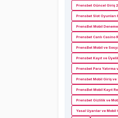
Prensbet Güncel Giriş 
Prensbet Slot Oyunları 
PrensBet Mobil Deneme
Prensbet Canlı Casino 
PrensBet Mobil ve Sosya
Prensbet Kayıt ve Üyeli
Prensbet Para Yatırma 
Prensbet Mobil Giriş ve
PrensBet Mobil Kayıt R
Prensbet Gizlilik ve Mob
Yasal Uyarılar ve Mobil