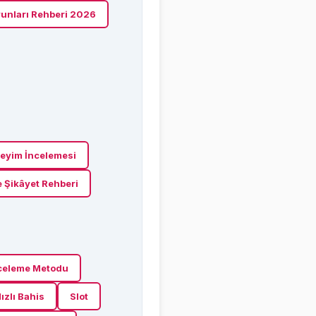
unları Rehberi 2026
neyim İncelemesi
 Şikâyet Rehberi
nceleme Metodu
ızlı Bahis
Slot