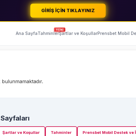
GİRİŞ İÇİN TIKLAYINIZ
Ana Sayfa
Tahminler
Şartlar ve Koşullar
Prensbet Mobil De
k bulunmamaktadır.
Sayfaları
Şartlar ve Koşullar
Tahminler
Prensbet Mobil Destek ve İ