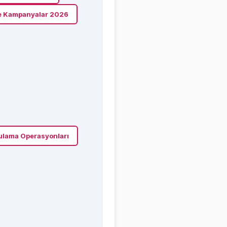
ve Kampanyalar 2026
gulama Operasyonları