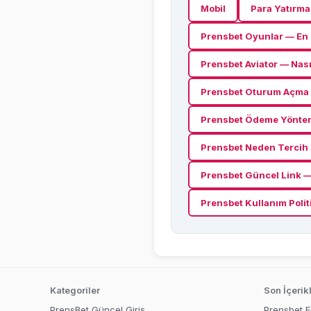
Mobil
Para Yatırma
Prensbet Oyunlar — En 
Prensbet Aviator — Nası
Prensbet Oturum Açma 
Prensbet Ödeme Yöntem
Prensbet Neden Tercih E
Prensbet Güncel Link — 
Prensbet Kullanım Politi
Kategoriler
Son İçerik
PrensBet Güncel Giriş
Prensbet F