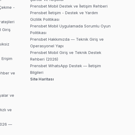
Prensbet Mobil Destek ve İletişim Rehberi
 Çekme -
Prensbet İletişim - Destek ve Yardım
Gizlilik Politikası
tejileri
Prensbet Mobil Uygulamada Sorumlu Oyun
 Giriş
Politikası
Prensbet Hakkımızda — Teknik Giriş ve
iksiz
Operasyonel Yapı
Prensbet Mobil Giriş ve Teknik Destek
 Erişim
Rehberi (2026)
Prensbet WhatsApp Destek — İletişim
Bilgileri
ehber ve
Site Haritası
alar ve
ızlı ve
 2026 —