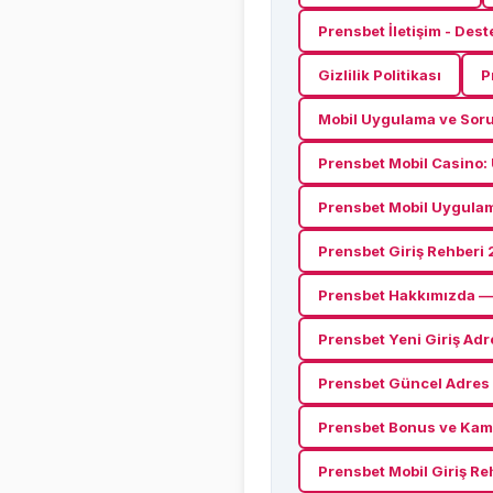
Prensbet İletişim - Des
Gizlilik Politikası
P
Mobil Uygulama ve Soru
Prensbet Mobil Casino: 
Prensbet Mobil Uygulam
Prensbet Giriş Rehberi 2
Prensbet Hakkımızda — 
Prensbet Yeni Giriş Adr
Prensbet Güncel Adres 
Prensbet Bonus ve Kamp
Prensbet Mobil Giriş Re