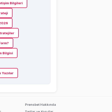
işim Bilgileri
ateji
 2026
ratejiler
form?
 Bilgisi
 Yazılar
Prensbet
Hakkında
i
Şartlar ve Koşullar