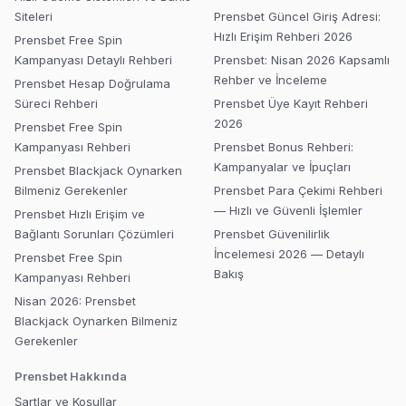
Siteleri
Prensbet Güncel Giriş Adresi:
Hızlı Erişim Rehberi 2026
Prensbet Free Spin
Kampanyası Detaylı Rehberi
Prensbet: Nisan 2026 Kapsamlı
Rehber ve İnceleme
Prensbet Hesap Doğrulama
Süreci Rehberi
Prensbet Üye Kayıt Rehberi
2026
Prensbet Free Spin
Kampanyası Rehberi
Prensbet Bonus Rehberi:
Kampanyalar ve İpuçları
Prensbet Blackjack Oynarken
Bilmeniz Gerekenler
Prensbet Para Çekimi Rehberi
— Hızlı ve Güvenli İşlemler
Prensbet Hızlı Erişim ve
Bağlantı Sorunları Çözümleri
Prensbet Güvenilirlik
İncelemesi 2026 — Detaylı
Prensbet Free Spin
Bakış
Kampanyası Rehberi
Nisan 2026: Prensbet
Blackjack Oynarken Bilmeniz
Gerekenler
Prensbet
Hakkında
Şartlar ve Koşullar