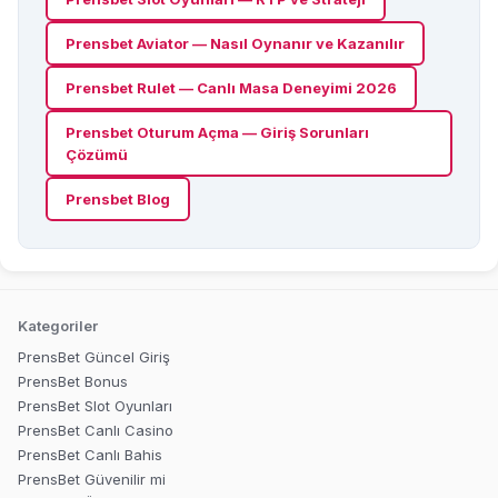
Prensbet Aviator — Nasıl Oynanır ve Kazanılır
Prensbet Rulet — Canlı Masa Deneyimi 2026
Prensbet Oturum Açma — Giriş Sorunları
Çözümü
Prensbet
Blog
Kategoriler
PrensBet Güncel Giriş
PrensBet Bonus
PrensBet Slot Oyunları
PrensBet Canlı Casino
PrensBet Canlı Bahis
PrensBet Güvenilir mi