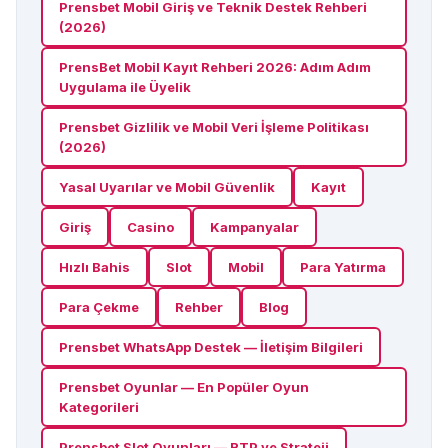
Prensbet Mobil Giriş ve Teknik Destek Rehberi
(2026)
PrensBet Mobil Kayıt Rehberi 2026: Adım Adım
Uygulama ile Üyelik
Prensbet Gizlilik ve Mobil Veri İşleme Politikası
(2026)
Yasal Uyarılar ve Mobil Güvenlik
Kayıt
Giriş
Casino
Kampanyalar
Hızlı Bahis
Slot
Mobil
Para Yatırma
Para Çekme
Rehber
Blog
Prensbet WhatsApp Destek — İletişim Bilgileri
Prensbet Oyunlar — En Popüler Oyun
Kategorileri
Prensbet Slot Oyunları — RTP ve Strateji