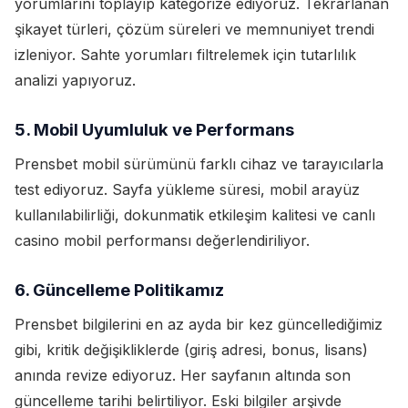
yorumlarını toplayıp kategorize ediyoruz. Tekrarlanan
şikayet türleri, çözüm süreleri ve memnuniyet trendi
izleniyor. Sahte yorumları filtrelemek için tutarlılık
analizi yapıyoruz.
5. Mobil Uyumluluk ve Performans
Prensbet mobil sürümünü farklı cihaz ve tarayıcılarla
test ediyoruz. Sayfa yükleme süresi, mobil arayüz
kullanılabilirliği, dokunmatik etkileşim kalitesi ve canlı
casino mobil performansı değerlendiriliyor.
6. Güncelleme Politikamız
Prensbet bilgilerini en az ayda bir kez güncellediğimiz
gibi, kritik değişikliklerde (giriş adresi, bonus, lisans)
anında revize ediyoruz. Her sayfanın altında son
güncelleme tarihi belirtiliyor. Eski bilgiler arşivde