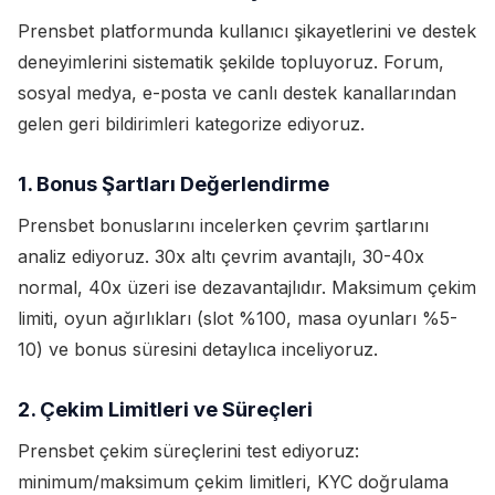
Prensbet platformunda kullanıcı şikayetlerini ve destek
deneyimlerini sistematik şekilde topluyoruz. Forum,
sosyal medya, e-posta ve canlı destek kanallarından
gelen geri bildirimleri kategorize ediyoruz.
1. Bonus Şartları Değerlendirme
Prensbet bonuslarını incelerken çevrim şartlarını
analiz ediyoruz. 30x altı çevrim avantajlı, 30-40x
normal, 40x üzeri ise dezavantajlıdır. Maksimum çekim
limiti, oyun ağırlıkları (slot %100, masa oyunları %5-
10) ve bonus süresini detaylıca inceliyoruz.
2. Çekim Limitleri ve Süreçleri
Prensbet çekim süreçlerini test ediyoruz:
minimum/maksimum çekim limitleri, KYC doğrulama