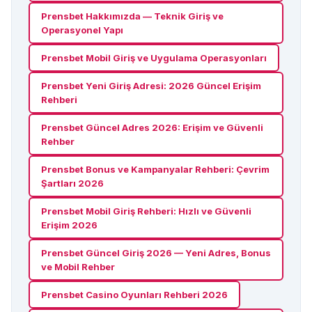
Prensbet Hakkımızda — Teknik Giriş ve
Operasyonel Yapı
Prensbet Mobil Giriş ve Uygulama Operasyonları
Prensbet Yeni Giriş Adresi: 2026 Güncel Erişim
Rehberi
Prensbet Güncel Adres 2026: Erişim ve Güvenli
Rehber
Prensbet Bonus ve Kampanyalar Rehberi: Çevrim
Şartları 2026
Prensbet Mobil Giriş Rehberi: Hızlı ve Güvenli
Erişim 2026
Prensbet Güncel Giriş 2026 — Yeni Adres, Bonus
ve Mobil Rehber
Prensbet Casino Oyunları Rehberi 2026