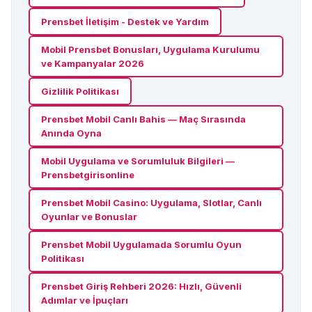
Prensbet İletişim - Destek ve Yardım
Mobil Prensbet Bonusları, Uygulama Kurulumu
ve Kampanyalar 2026
Gizlilik Politikası
Prensbet Mobil Canlı Bahis — Maç Sırasında
Anında Oyna
Mobil Uygulama ve Sorumluluk Bilgileri —
Prensbetgirisonline
Prensbet Mobil Casino: Uygulama, Slotlar, Canlı
Oyunlar ve Bonuslar
Prensbet Mobil Uygulamada Sorumlu Oyun
Politikası
Prensbet Giriş Rehberi 2026: Hızlı, Güvenli
Adımlar ve İpuçları