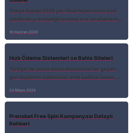
Dünya Kupası 2026 yarı final heyecanına özel
ödüllerde prensbetgirisonline.one taraftarların
yanında.
16 Haziran 2026
Hızlı Ödeme Sistemleri ve Bahis Siteleri
Türkiye'de online bahis ekosistemi her geçen
gün büyürken kullanıcılar artık sadece bonus
kampanyalarına değil; site güvenilirliği, lisans
24 Mayıs 2026
bilgileri ve müşteri hizmetleri kalitesine de
bakıyor.…
Prensbet Free Spin Kampanyası Detaylı
Rehberi