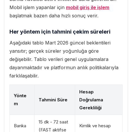
Mobil işlem yapanlar için
mobil giriş ile işlem
başlatmak bazen daha hızlı sonuç verir.
Her yöntem için tahmini çekim süreleri
Aşağıdaki tablo Mart 2026 güncel beklentileri
yansıtır; gerçek süreler yoğunluğa göre
değişebilir. Tablo verileri genel uygulamalara
dayanmaktadır ve platformun anlık politikalarıyla
farklılaşabilir.
Hesap
Yönte
Tahmini Süre
Doğrulama
m
Gerekliliği
15 dk - 72 saat
Banka
Kimlik ve hesap
(FAST aktifse