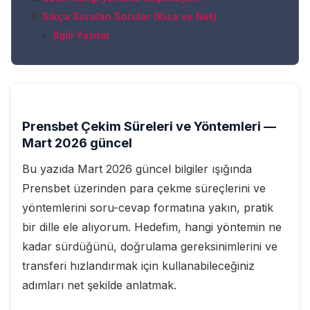
Sıkça Sorulan Sorular (Kısa ve Net)
İlgili Yazılar
Prensbet Çekim Süreleri ve Yöntemleri —
Mart 2026 güncel
Bu yazıda Mart 2026 güncel bilgiler ışığında
Prensbet üzerinden para çekme süreçlerini ve
yöntemlerini soru-cevap formatına yakın, pratik
bir dille ele alıyorum. Hedefim, hangi yöntemin ne
kadar sürdüğünü, doğrulama gereksinimlerini ve
transferi hızlandırmak için kullanabileceğiniz
adımları net şekilde anlatmak.