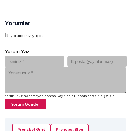
Yorumlar
İlk yorumu siz yapın.
Yorum Yaz
Yorumunuz moderasyon sonrası yayınlanır. E-posta adresiniz gizlidir.
Yorum Gönder
Prensbet
Giriş
Prensbet
Blog