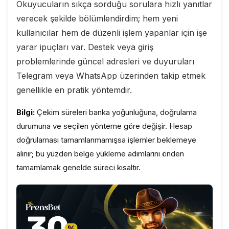
Okuyucuların sıkça sorduğu sorulara hızlı yanıtlar
verecek şekilde bölümlendirdim; hem yeni
kullanıcılar hem de düzenli işlem yapanlar için işe
yarar ipuçları var. Destek veya giriş
problemlerinde güncel adresleri ve duyuruları
Telegram veya WhatsApp üzerinden takip etmek
genellikle en pratik yöntemdir.
Bilgi:
Çekim süreleri banka yoğunluğuna, doğrulama
durumuna ve seçilen yönteme göre değişir. Hesap
doğrulaması tamamlanmamışsa işlemler beklemeye
alınır; bu yüzden belge yükleme adımlarını önden
tamamlamak genelde süreci kısaltır.