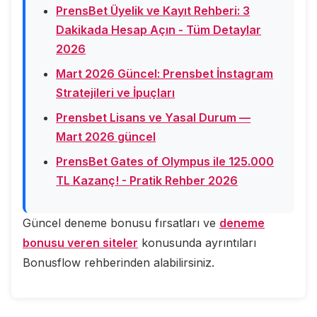
PrensBet Üyelik ve Kayıt Rehberi: 3
Dakikada Hesap Açın - Tüm Detaylar
2026
Mart 2026 Güncel: Prensbet İnstagram
Stratejileri ve İpuçları
Prensbet Lisans ve Yasal Durum —
Mart 2026 güncel
PrensBet Gates of Olympus ile 125.000
TL Kazanç! - Pratik Rehber 2026
Güncel deneme bonusu fırsatları ve
deneme
bonusu veren siteler
konusunda ayrıntıları
Bonusflow rehberinden alabilirsiniz.