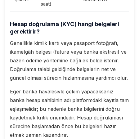
saat)
Hesap doğrulama (KYC) hangi belgeleri
gerektirir?
Genellikle kimlik kartı veya pasaport fotoğrafı,
ikametgâh belgesi (fatura veya banka ekstresi) ve
bazen ödeme yöntemine bağlı ek belge istenir.
Doğrulama talebi geldiğinde belgelerin net ve
güncel olması sürecin hızlanmasına yardımcı olur.
Eğer banka havalesiyle çekim yapacaksanız
banka hesap sahibinin adı platformdaki kayıtla tam
eşleşmelidir; bu nedenle banka bilgilerini doğru
kaydetmek kritik önemdedir. Hesap doğrulaması
sürecine başlamadan önce bu belgeleri hazır
etmek zaman kazandırır.