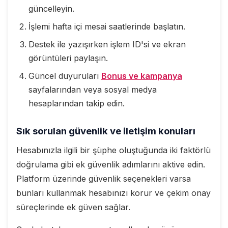
güncelleyin.
İşlemi hafta içi mesai saatlerinde başlatın.
Destek ile yazışırken işlem ID'si ve ekran
görüntüleri paylaşın.
Güncel duyuruları
Bonus ve kampanya
sayfalarından veya sosyal medya
hesaplarından takip edin.
Sık sorulan güvenlik ve iletişim konuları
Hesabınızla ilgili bir şüphe oluştuğunda iki faktörlü
doğrulama gibi ek güvenlik adımlarını aktive edin.
Platform üzerinde güvenlik seçenekleri varsa
bunları kullanmak hesabınızı korur ve çekim onay
süreçlerinde ek güven sağlar.