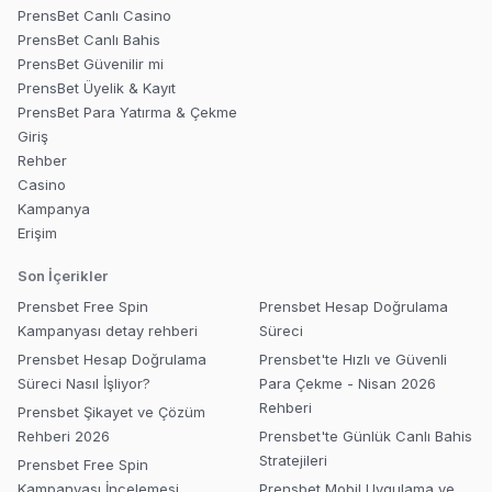
PrensBet Canlı Casino
PrensBet Canlı Bahis
PrensBet Güvenilir mi
PrensBet Üyelik & Kayıt
PrensBet Para Yatırma & Çekme
Giriş
Rehber
Casino
Kampanya
Erişim
Son İçerikler
Prensbet Free Spin
Prensbet Hesap Doğrulama
Kampanyası detay rehberi
Süreci
Prensbet Hesap Doğrulama
Prensbet'te Hızlı ve Güvenli
Süreci Nasıl İşliyor?
Para Çekme - Nisan 2026
Rehberi
Prensbet Şikayet ve Çözüm
Rehberi 2026
Prensbet'te Günlük Canlı Bahis
Stratejileri
Prensbet Free Spin
Kampanyası İncelemesi
Prensbet Mobil Uygulama ve