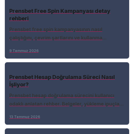
Prensbet Free Spin Kampanyası detay
rehberi
Prensbet free spin kampanyasının nasıl
çalıştığını, çevrim şartlarını ve kullanma
adımlarını kullanıcı odaklı bir rehberle öğrenin.
9 Temmuz 2026
Prensbet Hesap Doğrulama Süreci Nasıl
İşliyor?
Prensbet hesap doğrulama sürecini kullanıcı
odaklı anlatan rehber. Belgeler, yükleme ipuçları
ve sorun giderme adımlarıyla hızlı onay için takip
13 Temmuz 2026
listesi.