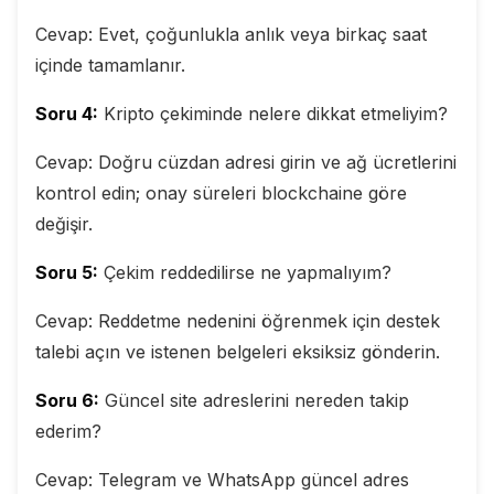
Cevap: Evet, çoğunlukla anlık veya birkaç saat
içinde tamamlanır.
Soru 4:
Kripto çekiminde nelere dikkat etmeliyim?
Cevap: Doğru cüzdan adresi girin ve ağ ücretlerini
kontrol edin; onay süreleri blockchaine göre
değişir.
Soru 5:
Çekim reddedilirse ne yapmalıyım?
Cevap: Reddetme nedenini öğrenmek için destek
talebi açın ve istenen belgeleri eksiksiz gönderin.
Soru 6:
Güncel site adreslerini nereden takip
ederim?
Cevap: Telegram ve WhatsApp güncel adres