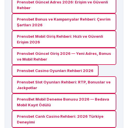
Prensbet Güncel Adres 2026: Erişim ve Güvenli
Rehber
Prensbet Bonus ve Kampanyalar Rehberi: Çevrim
Şartları 2026
Prensbet Mobil Giriş Rehberi: Hızlı ve Güvenli
Erişim 2026
Prensbet Güncel Giriş 2026 — Yeni Adres, Bonus
ve Mobil Rehber
Prensbet Casino Oyunları Rehberi 2026
Prensbet Slot Oyunları Rehberi: RTP, Bonuslar ve
Jackpotlar
PrensBet Mobil Deneme Bonusu 2026 — Bedava
Mobil Kayıt Ödülü
Prensbet Canlı Casino Rehberi: 2026 Türkiye
Deneyimi