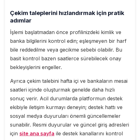
Çekim taleplerini hızlandırmak için pratik
adımlar
İşlemi başlatmadan önce profilinizdeki kimlik ve
banka bilgilerini kontrol edin; eşleşmeyen bir harf
bile reddedilme veya gecikme sebebi olabilir. Bu
basit kontrol bazen saatlerce sürebilecek onay
bekleyişlerini engeller.
Ayrıca çekim talebini hafta içi ve bankaların mesai
saatleri içinde oluşturmak genelde daha hızlı
sonuç verir. Acil durumlarda platformun destek
ekibiyle iletişim kurmayı deneyin; destek hattı ve
sosyal medya duyuruları önemli güncellemeler
sunabilir. Resmi duyurular ve güncel giriş adresleri
için
site ana sayfa
ile destek kanallarını kontrol