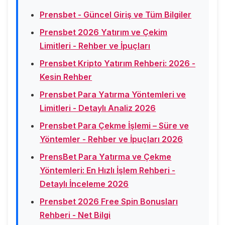
Prensbet - Güncel Giriş ve Tüm Bilgiler
Prensbet 2026 Yatırım ve Çekim
Limitleri - Rehber ve İpuçları
Prensbet Kripto Yatırım Rehberi: 2026 -
Kesin Rehber
Prensbet Para Yatırma Yöntemleri ve
Limitleri - Detaylı Analiz 2026
Prensbet Para Çekme İşlemi – Süre ve
Yöntemler - Rehber ve İpuçları 2026
PrensBet Para Yatırma ve Çekme
Yöntemleri: En Hızlı İşlem Rehberi -
Detaylı İnceleme 2026
Prensbet 2026 Free Spin Bonusları
Rehberi - Net Bilgi