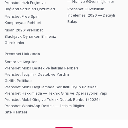
— Hızlı ve Güvenli İşlemler
Prensbet Hızlı Erişim ve
Bağlantı Sorunları Çözümleri
Prensbet Güvenilirlik
İncelemesi 2026 — Detaylı
Prensbet Free Spin
Bakış
Kampanyası Rehberi
Nisan 2026: Prensbet
Blackjack Oynarken Bilmeniz
Gerekenler
Prensbet
Hakkında
Şartlar ve Koşullar
Prensbet Mobil Destek ve İletişim Rehberi
Prensbet İletişim - Destek ve Yardım
Gizlilik Politikası
Prensbet Mobil Uygulamada Sorumlu Oyun Politikası
Prensbet Hakkımızda — Teknik Giriş ve Operasyonel Yapı
Prensbet Mobil Giriş ve Teknik Destek Rehberi (2026)
Prensbet WhatsApp Destek — İletişim Bilgileri
Site Haritası