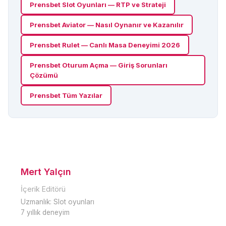
Prensbet Slot Oyunları — RTP ve Strateji
Prensbet Aviator — Nasıl Oynanır ve Kazanılır
Prensbet Rulet — Canlı Masa Deneyimi 2026
Prensbet Oturum Açma — Giriş Sorunları
Çözümü
Prensbet
Tüm Yazılar
Mert Yalçın
İçerik Editörü
Uzmanlık:
Slot oyunları
7
yıllık deneyim