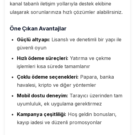
kanal tabanlı iletişim yollarıyla destek ekibine
ulaşarak sorunlarınıza hızlı çözümler alabilirsiniz.
Öne Çıkan Avantajlar
Güçlü altyapı:
Lisanslı ve denetimli bir yapı ile
güvenli oyun
Hızlı ödeme süreçleri:
Yatırma ve çekme
işlemleri kısa sürede tamamlanır
Çoklu ödeme seçenekleri:
Papara, banka
havalesi, kripto ve diğer yöntemler
Mobil dostu deneyim:
Tarayıcı üzerinden tam
uyumluluk, ek uygulama gerektirmez
Kampanya çeşitliliği:
Hoş geldin bonusları,
kayıp iadesi ve düzenli promosyonlar