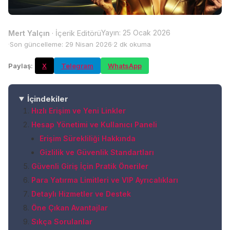
Yayın:
25 Ocak 2026
Mert Yalçın
·
İçerik Editörü
Son güncelleme:
29 Nisan 2026
2
dk okuma
Paylaş:
X
Telegram
WhatsApp
İçindekiler
Hızlı Erişim ve Yeni Linkler
Hesap Yönetimi ve Kullanıcı Paneli
Erişim Sürekliliği Hakkında
Gizlilik ve Güvenlik Standartları
Güvenli Giriş İçin Pratik Öneriler
Para Yatırma Limitleri ve VIP Ayrıcalıkları
Detaylı Hizmetler ve Destek
Öne Çıkan Avantajlar
Sıkça Sorulanlar