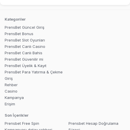
Kategoriler
PrensBet Güncel Giriş
PrensBet Bonus
PrensBet Slot Oyunları
PrensBet Canlı Casino
PrensBet Canlı Bahis
PrensBet Güvenilir mi
PrensBet Üyelik & Kayıt
PrensBet Para Yatırma & Çekme
Giriş
Rehber
Casino
Kampanya
Erişim
Son İçerikler
Prensbet Free Spin
Prensbet Hesap Doğrulama
Kampanyası detay rehberi
Süreci