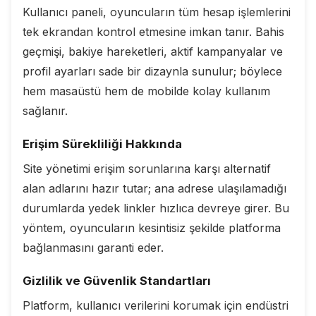
Kullanıcı paneli, oyuncuların tüm hesap işlemlerini
tek ekrandan kontrol etmesine imkan tanır. Bahis
geçmişi, bakiye hareketleri, aktif kampanyalar ve
profil ayarları sade bir dizaynla sunulur; böylece
hem masaüstü hem de mobilde kolay kullanım
sağlanır.
Erişim Sürekliliği Hakkında
Site yönetimi erişim sorunlarına karşı alternatif
alan adlarını hazır tutar; ana adrese ulaşılamadığı
durumlarda yedek linkler hızlıca devreye girer. Bu
yöntem, oyuncuların kesintisiz şekilde platforma
bağlanmasını garanti eder.
Gizlilik ve Güvenlik Standartları
Platform, kullanıcı verilerini korumak için endüstri