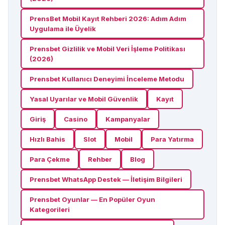
PrensBet Mobil Kayıt Rehberi 2026: Adım Adım
Uygulama ile Üyelik
Prensbet Gizlilik ve Mobil Veri İşleme Politikası
(2026)
Prensbet Kullanıcı Deneyimi İnceleme Metodu
Yasal Uyarılar ve Mobil Güvenlik
Kayıt
Giriş
Casino
Kampanyalar
Hızlı Bahis
Slot
Mobil
Para Yatırma
Para Çekme
Rehber
Blog
Prensbet WhatsApp Destek — İletişim Bilgileri
Prensbet Oyunlar — En Popüler Oyun
Kategorileri