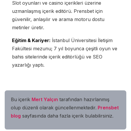
Slot oyunları ve casino içerikleri üzerine
uzmanlaşmış içerik editörü. Prensbet için
güvenilir, anlaşılır ve arama motoru dostu
metinler üretir.
Eğitim & Kariyer:
İstanbul Üniversitesi İletişim
Fakültesi mezunu; 7 yıl boyunca çeşitli oyun ve
bahis sitelerinde içerik editörlüğü ve SEO
yazarlığı yaptı.
Bu içerik
Mert Yalçın
tarafından
hazırlanmış
olup düzenli olarak güncellenmektedir.
Prensbet
blog
sayfasında daha fazla içerik bulabilirsiniz.