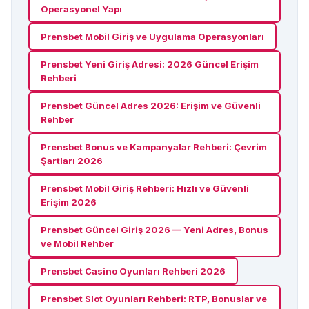
Operasyonel Yapı
Prensbet Mobil Giriş ve Uygulama Operasyonları
Prensbet Yeni Giriş Adresi: 2026 Güncel Erişim
Rehberi
Prensbet Güncel Adres 2026: Erişim ve Güvenli
Rehber
Prensbet Bonus ve Kampanyalar Rehberi: Çevrim
Şartları 2026
Prensbet Mobil Giriş Rehberi: Hızlı ve Güvenli
Erişim 2026
Prensbet Güncel Giriş 2026 — Yeni Adres, Bonus
ve Mobil Rehber
Prensbet Casino Oyunları Rehberi 2026
Prensbet Slot Oyunları Rehberi: RTP, Bonuslar ve