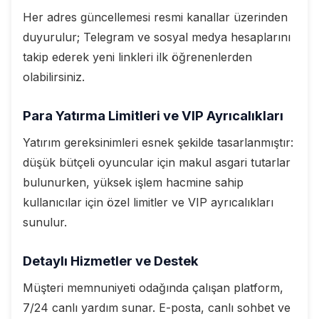
Her adres güncellemesi resmi kanallar üzerinden
duyurulur; Telegram ve sosyal medya hesaplarını
takip ederek yeni linkleri ilk öğrenenlerden
olabilirsiniz.
Para Yatırma Limitleri ve VIP Ayrıcalıkları
Yatırım gereksinimleri esnek şekilde tasarlanmıştır:
düşük bütçeli oyuncular için makul asgari tutarlar
bulunurken, yüksek işlem hacmine sahip
kullanıcılar için özel limitler ve VIP ayrıcalıkları
sunulur.
Detaylı Hizmetler ve Destek
Müşteri memnuniyeti odağında çalışan platform,
7/24 canlı yardım sunar. E-posta, canlı sohbet ve