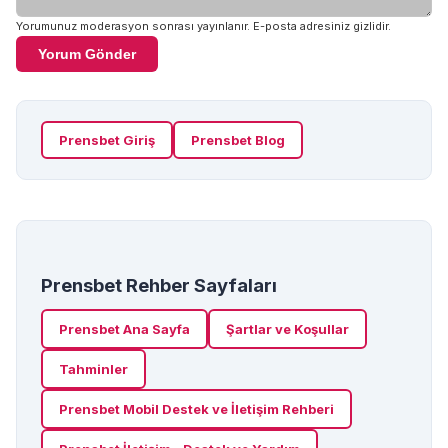
Yorumunuz moderasyon sonrası yayınlanır. E-posta adresiniz gizlidir.
Yorum Gönder
Prensbet
Giriş
Prensbet
Blog
Prensbet
Rehber Sayfaları
Prensbet
Ana Sayfa
Şartlar ve Koşullar
Tahminler
Prensbet Mobil Destek ve İletişim Rehberi