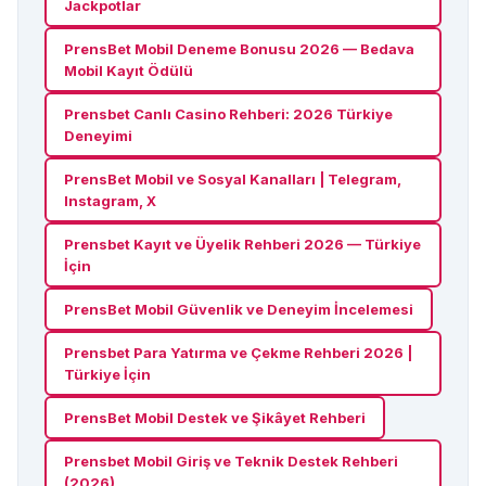
Jackpotlar
PrensBet Mobil Deneme Bonusu 2026 — Bedava
Mobil Kayıt Ödülü
Prensbet Canlı Casino Rehberi: 2026 Türkiye
Deneyimi
PrensBet Mobil ve Sosyal Kanalları | Telegram,
Instagram, X
Prensbet Kayıt ve Üyelik Rehberi 2026 — Türkiye
İçin
PrensBet Mobil Güvenlik ve Deneyim İncelemesi
Prensbet Para Yatırma ve Çekme Rehberi 2026 |
Türkiye İçin
PrensBet Mobil Destek ve Şikâyet Rehberi
Prensbet Mobil Giriş ve Teknik Destek Rehberi
(2026)