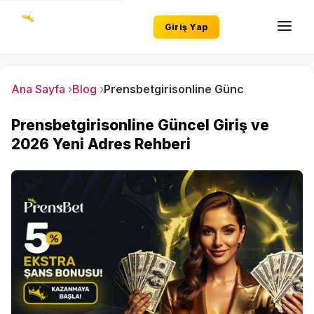
Giriş Yap
Ana Sayfa
Blog
Prensbetgirisonline Güncel Giriş ve 2
Prensbetgirisonline Güncel Giriş ve
2026 Yeni Adres Rehberi