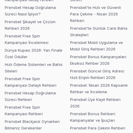
Prensbet Hesap Doğrulama
Prensbet'te Hızlı ve Güvenli
Süreci Nasıl İşliyor?
Para Çekme - Nisan 2026
Rehberi
Prensbet Şikayet ve Çözüm
Rehberi 2026
Prensbet'te Günlük Canlı Bahis
Stratejileri
Prensbet Free Spin
Kampanyası İncelemesi
Prensbet Mobil Uygulama ve
Mobil Giriş Rehberi 2026
Dünya Kupası 2026: Yarı Finale
Özel Ödüller
Prensbet Bonus Kampanyaları:
Eksiksiz Rehber 2026
Hızlı Ödeme Sistemleri ve Bahis
Siteleri
Prensbet Güncel Giriş Adresi:
Hızlı Erişim Rehberi 2026
Prensbet Free Spin
Kampanyası Detaylı Rehberi
Prensbet: Nisan 2026 Kapsamlı
Rehber ve İnceleme
Prensbet Hesap Doğrulama
Süreci Rehberi
Prensbet Üye Kayıt Rehberi
2026
Prensbet Free Spin
Kampanyası Rehberi
Prensbet Bonus Rehberi:
Kampanyalar ve İpuçları
Prensbet Blackjack Oynarken
Bilmeniz Gerekenler
Prensbet Para Çekimi Rehberi