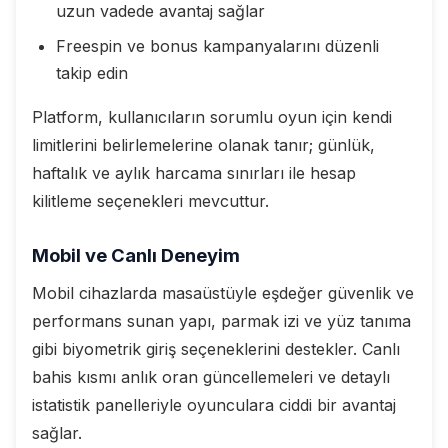
uzun vadede avantaj sağlar
Freespin ve bonus kampanyalarını düzenli
takip edin
Platform, kullanıcıların sorumlu oyun için kendi
limitlerini belirlemelerine olanak tanır; günlük,
haftalık ve aylık harcama sınırları ile hesap
kilitleme seçenekleri mevcuttur.
Mobil ve Canlı Deneyim
Mobil cihazlarda masaüstüyle eşdeğer güvenlik ve
performans sunan yapı, parmak izi ve yüz tanıma
gibi biyometrik giriş seçeneklerini destekler. Canlı
bahis kısmı anlık oran güncellemeleri ve detaylı
istatistik panelleriyle oyunculara ciddi bir avantaj
sağlar.