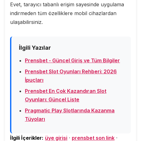
Evet, tarayıcı tabanlı erişim sayesinde uygulama
indirmeden tüm özelliklere mobil cihazlardan
ulaşabilirsiniz.
İlgili Yazılar
Prensbet - Güncel Giriş ve Tüm Bilgiler
Prensbet Slot Oyunları Rehberi: 2026
İpuçları
Prensbet En Çok Kazandıran Slot
Oyunları: Güncel Liste
Pragmatic Play Slotlarında Kazanma
Tüyoları
İlgili İçerikler:
üye girişi
·
prensbet son link
·