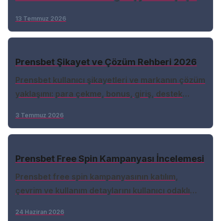
ve sorun giderme adımlarıyla hızlı onay için takip
13 Temmuz 2026
listesi.
Prensbet Şikayet ve Çözüm Rehberi 2026
Prensbet kullanıcı şikayetleri ve markanın çözüm
yaklaşımı: para çekme, bonus, giriş, destek
konularında pratik rehber.
3 Temmuz 2026
Prensbet Free Spin Kampanyası İncelemesi
Prensbet free spin kampanyasının katılım,
çevrim ve kullanım detaylarını kullanıcı odaklı
rehberle öğrenin.
24 Haziran 2026