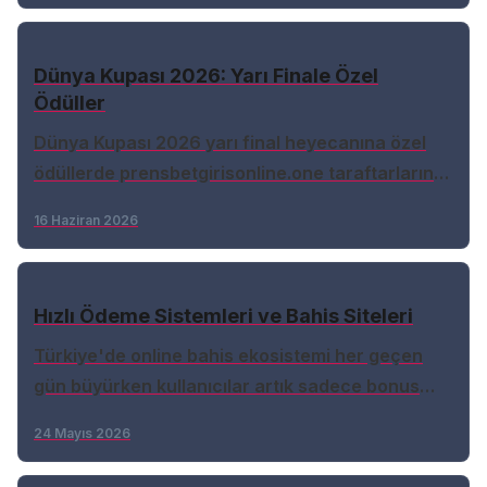
Dünya Kupası 2026: Yarı Finale Özel
Ödüller
Dünya Kupası 2026 yarı final heyecanına özel
ödüllerde prensbetgirisonline.one taraftarların
yanında.
16 Haziran 2026
Hızlı Ödeme Sistemleri ve Bahis Siteleri
Türkiye'de online bahis ekosistemi her geçen
gün büyürken kullanıcılar artık sadece bonus
kampanyalarına değil; site güvenilirliği, lisans
24 Mayıs 2026
bilgileri ve müşteri hizmetleri kalitesine de
bakıyor.…