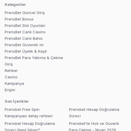
Kategoriler
PrensBet Güncel Giriş
PrensBet Bonus
PrensBet Slot Oyunları
PrensBet Canlı Casino
PrensBet Canlı Bahis
PrensBet Güvenilir mi
PrensBet Üyelik & Kayıt
PrensBet Para Yatırma & Çekme
Giriş
Rehber
Casino
Kampanya
Erişim
Son İçerikler
Prensbet Free Spin
Prensbet Hesap Doğrulama
Kampanyası detay rehberi
Süreci
Prensbet Hesap Doğrulama
Prensbet'te Hızlı ve Güvenli
Süreci Nasıl İşliyor?
Para Çekme - Nisan 2026