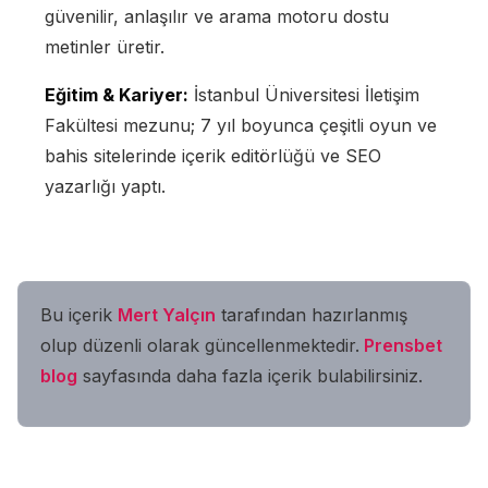
güvenilir, anlaşılır ve arama motoru dostu
metinler üretir.
Eğitim & Kariyer:
İstanbul Üniversitesi İletişim
Fakültesi mezunu; 7 yıl boyunca çeşitli oyun ve
bahis sitelerinde içerik editörlüğü ve SEO
yazarlığı yaptı.
Bu içerik
Mert Yalçın
tarafından
hazırlanmış
olup düzenli olarak güncellenmektedir.
Prensbet
blog
sayfasında daha fazla içerik bulabilirsiniz.