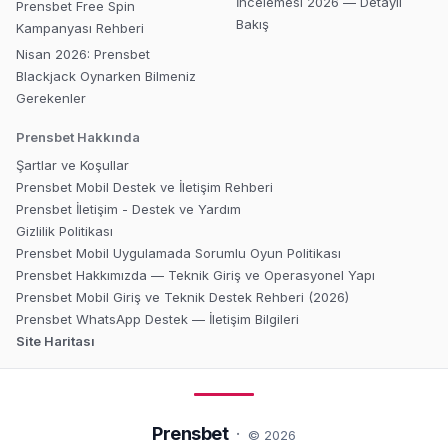
İncelemesi 2026 — Detaylı
Prensbet Free Spin
Bakış
Kampanyası Rehberi
Nisan 2026: Prensbet
Blackjack Oynarken Bilmeniz
Gerekenler
Prensbet
Hakkında
Şartlar ve Koşullar
Prensbet Mobil Destek ve İletişim Rehberi
Prensbet İletişim - Destek ve Yardım
Gizlilik Politikası
Prensbet Mobil Uygulamada Sorumlu Oyun Politikası
Prensbet Hakkımızda — Teknik Giriş ve Operasyonel Yapı
Prensbet Mobil Giriş ve Teknik Destek Rehberi (2026)
Prensbet WhatsApp Destek — İletişim Bilgileri
Site Haritası
Prensbet
·
©
2026