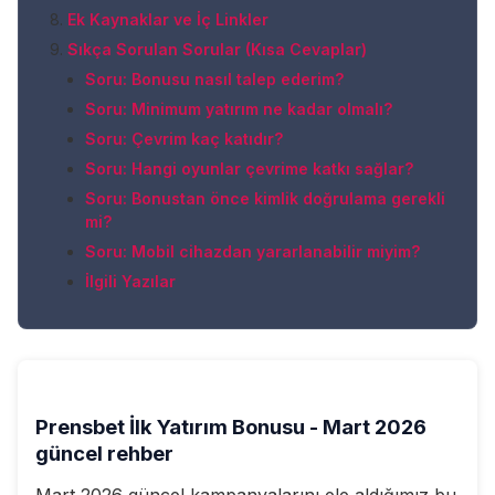
Ek Kaynaklar ve İç Linkler
Sıkça Sorulan Sorular (Kısa Cevaplar)
Soru: Bonusu nasıl talep ederim?
Soru: Minimum yatırım ne kadar olmalı?
Soru: Çevrim kaç katıdır?
Soru: Hangi oyunlar çevrime katkı sağlar?
Soru: Bonustan önce kimlik doğrulama gerekli
mi?
Soru: Mobil cihazdan yararlanabilir miyim?
İlgili Yazılar
Prensbet İlk Yatırım Bonusu - Mart 2026
güncel rehber