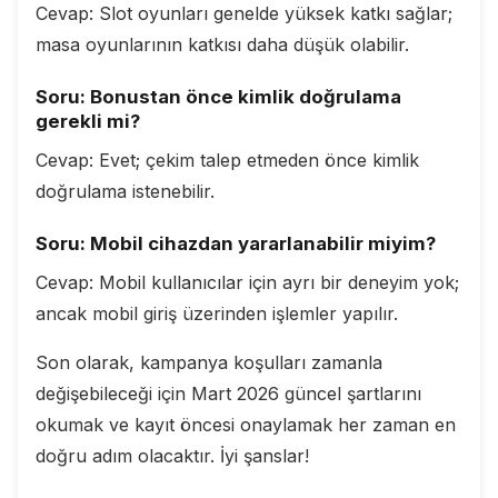
Cevap: Slot oyunları genelde yüksek katkı sağlar;
masa oyunlarının katkısı daha düşük olabilir.
Soru: Bonustan önce kimlik doğrulama
gerekli mi?
Cevap: Evet; çekim talep etmeden önce kimlik
doğrulama istenebilir.
Soru: Mobil cihazdan yararlanabilir miyim?
Cevap: Mobil kullanıcılar için ayrı bir deneyim yok;
ancak mobil giriş üzerinden işlemler yapılır.
Son olarak, kampanya koşulları zamanla
değişebileceği için Mart 2026 güncel şartlarını
okumak ve kayıt öncesi onaylamak her zaman en
doğru adım olacaktır. İyi şanslar!