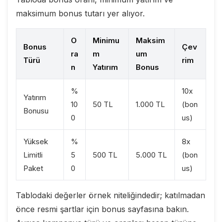
maksimum bonus tutarı yer alıyor.
O
Minimu
Maksim
Bonus
Çev
ra
m
um
Türü
rim
n
Yatırım
Bonus
%
10x
Yatırım
10
50 TL
1.000 TL
(bon
Bonusu
0
us)
Yüksek
%
8x
Limitli
5
500 TL
5.000 TL
(bon
Paket
0
us)
Tablodaki değerler örnek niteliğindedir; katılmadan
önce resmi şartlar için bonus sayfasına bakın.