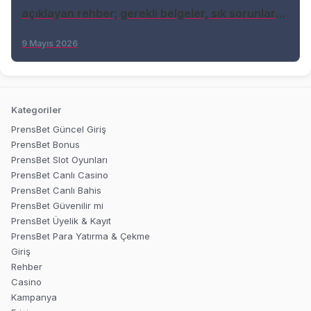
açıklayan rehber; gerekli belgeler, sık sorunlar
ve hızlandırma ipuçları içerir.
9 Mayıs 2026
Kategoriler
PrensBet Güncel Giriş
PrensBet Bonus
PrensBet Slot Oyunları
PrensBet Canlı Casino
PrensBet Canlı Bahis
PrensBet Güvenilir mi
PrensBet Üyelik & Kayıt
PrensBet Para Yatırma & Çekme
Giriş
Rehber
Casino
Kampanya