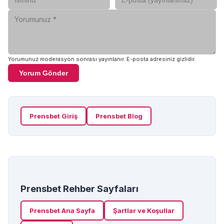
Yorumunuz moderasyon sonrası yayınlanır. E-posta adresiniz gizlidir.
Yorum Gönder
Prensbet
Giriş
Prensbet
Blog
Prensbet
Rehber Sayfaları
Prensbet
Ana Sayfa
Şartlar ve Koşullar