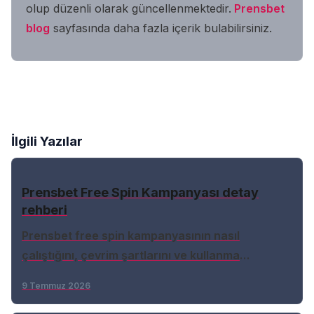
olup düzenli olarak güncellenmektedir.
Prensbet
blog
sayfasında daha fazla içerik bulabilirsiniz.
İlgili Yazılar
Prensbet Free Spin Kampanyası detay
rehberi
Prensbet free spin kampanyasının nasıl
çalıştığını, çevrim şartlarını ve kullanma
adımlarını kullanıcı odaklı bir rehberle öğrenin.
9 Temmuz 2026