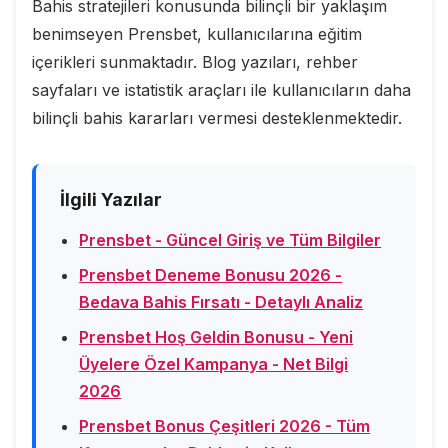
Bahis stratejileri konusunda bilinçli bir yaklaşım
benimseyen Prensbet, kullanıcılarına eğitim
içerikleri sunmaktadır. Blog yazıları, rehber
sayfaları ve istatistik araçları ile kullanıcıların daha
bilinçli bahis kararları vermesi desteklenmektedir.
İlgili Yazılar
Prensbet - Güncel Giriş ve Tüm Bilgiler
Prensbet Deneme Bonusu 2026 -
Bedava Bahis Fırsatı - Detaylı Analiz
Prensbet Hoş Geldin Bonusu - Yeni
Üyelere Özel Kampanya - Net Bilgi
2026
Prensbet Bonus Çeşitleri 2026 - Tüm