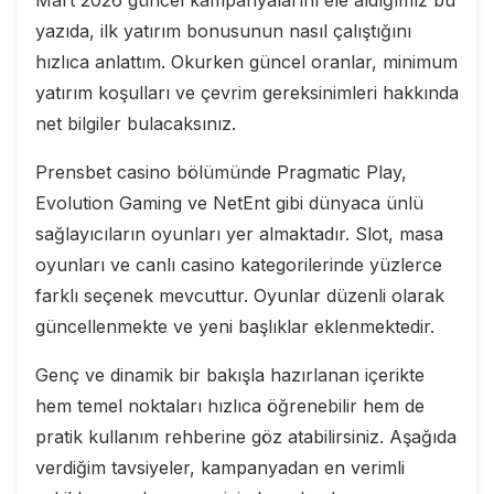
Mart 2026 güncel kampanyalarını ele aldığımız bu
yazıda, ilk yatırım bonusunun nasıl çalıştığını
hızlıca anlattım. Okurken güncel oranlar, minimum
yatırım koşulları ve çevrim gereksinimleri hakkında
net bilgiler bulacaksınız.
Prensbet casino bölümünde Pragmatic Play,
Evolution Gaming ve NetEnt gibi dünyaca ünlü
sağlayıcıların oyunları yer almaktadır. Slot, masa
oyunları ve canlı casino kategorilerinde yüzlerce
farklı seçenek mevcuttur. Oyunlar düzenli olarak
güncellenmekte ve yeni başlıklar eklenmektedir.
Genç ve dinamik bir bakışla hazırlanan içerikte
hem temel noktaları hızlıca öğrenebilir hem de
pratik kullanım rehberine göz atabilirsiniz. Aşağıda
verdiğim tavsiyeler, kampanyadan en verimli