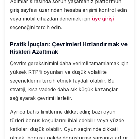
Adımlar sırasında sorun yaşarsanız platformun
giriş sayfası üzerinden hesaba erişimi kontrol edin
veya mobil cihazdan denemek için
üye girişi
seçeneğini tercih edin.
Pratik İpuçları: Çevrimleri Hızlandırmak ve
Riskleri Azaltmak
Çevrim gereksinimini daha verimli tamamlamak için
yüksek RTP'li oyunları ve düşük volatilite
seçeneklerini tercih etmek faydalı olabilir. Bu
strateji, kısa vadede daha sık küçük kazançlar
sağlayarak çevrimi ilerletir.
Ayrıca bahis limitlerine dikkat edin; bazı oyun
türleri bonus koşullarını ihlal edebilir veya yüzde
katkıları düşük olabilir. Oyun seçiminde dikkatli
olmak, bonusu nakde dönüştürme şansınızı artırır.