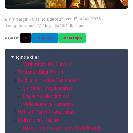
Yayın:
15 Şubat 2026
Emir Yalçın
·
Casino Editörü
Son güncelleme:
13 Mayıs 2026
3
dk okuma
Paylaş:
X
Telegram
WhatsApp
İçindekiler
Verilerinize Ne Oluyor?
Toplanan Bilgi Türleri
Bu Bilgiler Neden Toplanıyor?
Şifreleme Uygulamaları
Erişim Yetkilendirmesi
Yedekleme ve Kurtarma
Üçüncü Taraf Paylaşımları
Kullanıcının Hakları
Hesap İptali ve Verilerin Yok Edilmesi