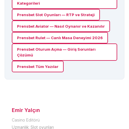
Kategorileri
Prensbet Slot Oyunları — RTP ve Strateji
Prensbet Aviator — Nasıl Oynanır ve Kazanılır
Prensbet Rulet — Canlı Masa Deneyimi 2026
Prensbet Oturum Açma — Giriş Sorunları
Çözümü
Prensbet
Tüm Yazılar
Emir Yalçın
Casino Editörü
Uzmanlık:
Slot oyunları