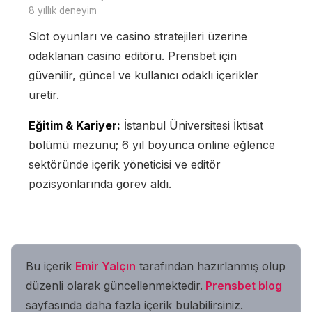
8
yıllık deneyim
Slot oyunları ve casino stratejileri üzerine
odaklanan casino editörü. Prensbet için
güvenilir, güncel ve kullanıcı odaklı içerikler
üretir.
Eğitim & Kariyer:
İstanbul Üniversitesi İktisat
bölümü mezunu; 6 yıl boyunca online eğlence
sektöründe içerik yöneticisi ve editör
pozisyonlarında görev aldı.
Bu içerik
Emir Yalçın
tarafından
hazırlanmış olup
düzenli olarak güncellenmektedir.
Prensbet
blog
sayfasında daha fazla içerik bulabilirsiniz.