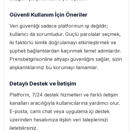
Güvenli Kullanım İçin Öneriler
Veri güvenliği sadece platformun işi değildir;
kullanıcı da sorumludur. Güçlü parolalar seçmek,
iki faktörlü kimlik doğrulamayı etkinleştirmek ve
şüpheli bağlantılardan kaçınmak temel adımlardır.
Prensbetgirisonline altyapı güvenliğini sağlar, sizin
alışkanlıklarınız bu korumayı tamamlar.
Detaylı Destek ve İletişim
Platform, 7/24 destek hizmetleri ve farklı iletişim
kanalları aracılığıyla kullanıcılarına yardımcı olur.
E-posta, canlı chat veya uygulama içi destek
üzerinden hesabınıza ilişkin veri taleplerinizi
iletebilirsiniz.