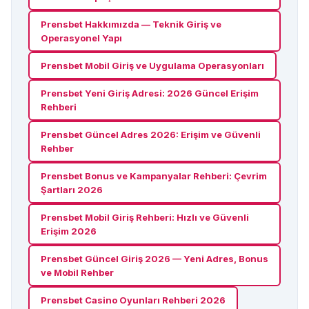
Prensbet Hakkımızda — Teknik Giriş ve
Operasyonel Yapı
Prensbet Mobil Giriş ve Uygulama Operasyonları
Prensbet Yeni Giriş Adresi: 2026 Güncel Erişim
Rehberi
Prensbet Güncel Adres 2026: Erişim ve Güvenli
Rehber
Prensbet Bonus ve Kampanyalar Rehberi: Çevrim
Şartları 2026
Prensbet Mobil Giriş Rehberi: Hızlı ve Güvenli
Erişim 2026
Prensbet Güncel Giriş 2026 — Yeni Adres, Bonus
ve Mobil Rehber
Prensbet Casino Oyunları Rehberi 2026