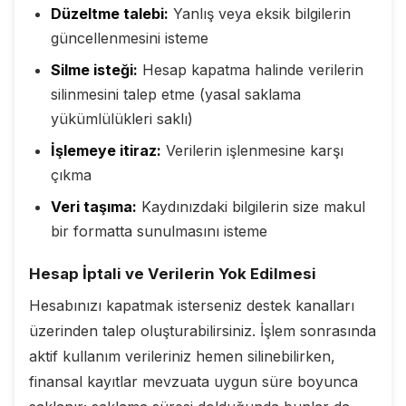
Düzeltme talebi:
Yanlış veya eksik bilgilerin
güncellenmesini isteme
Silme isteği:
Hesap kapatma halinde verilerin
silinmesini talep etme (yasal saklama
yükümlülükleri saklı)
İşlemeye itiraz:
Verilerin işlenmesine karşı
çıkma
Veri taşıma:
Kaydınızdaki bilgilerin size makul
bir formatta sunulmasını isteme
Hesap İptali ve Verilerin Yok Edilmesi
Hesabınızı kapatmak isterseniz destek kanalları
üzerinden talep oluşturabilirsiniz. İşlem sonrasında
aktif kullanım verileriniz hemen silinebilirken,
finansal kayıtlar mevzuata uygun süre boyunca