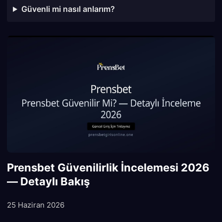
Güvenli mi nasıl anlarım?
Prensbet Güvenilirlik İncelemesi 2026
— Detaylı Bakış
25 Haziran 2026