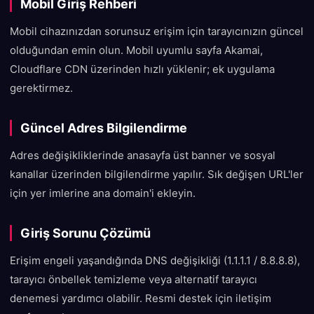
Mobil Giriş Rehberi
Mobil cihazınızdan sorunsuz erişim için tarayıcınızın güncel
olduğundan emin olun. Mobil uyumlu sayfa Akamai,
Cloudflare CDN üzerinden hızlı yüklenir; ek uygulama
gerektirmez.
Güncel Adres Bilgilendirme
Adres değişikliklerinde anasayfa üst banner ve sosyal
kanallar üzerinden bilgilendirme yapılır. Sık değişen URL'ler
için yer imlerine ana domain'i ekleyin.
Giriş Sorunu Çözümü
Erişim engeli yaşandığında DNS değişikliği (1.1.1.1 / 8.8.8.8),
tarayıcı önbellek temizleme veya alternatif tarayıcı
denemesi yardımcı olabilir. Resmi destek için iletişim