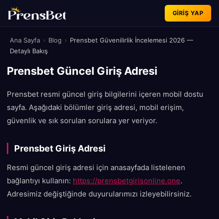
GIRIŞ YAP
Ana Sayfa
›
Blog
›
Prensbet Güvenilirlik İncelemesi 2026 —
Detaylı Bakış
Prensbet Güncel Giriş Adresi
Prensbet resmi güncel giriş bilgilerini içeren mobil dostu
sayfa. Aşağıdaki bölümler giriş adresi, mobil erişim,
güvenlik ve sık sorulan sorulara yer veriyor.
Prensbet Giriş Adresi
Resmi güncel giriş adresi için anasayfada listelenen
bağlantıyı kullanın:
https://prensbetgirisonline.one
.
Adresimiz değiştiğinde duyurularımızı izleyebilirsiniz.