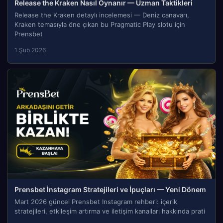
Release the Kraken Nasıl Oynanır — Uzman Taktikleri
Release the Kraken detaylı incelemesi — Deniz canavarı,
Kraken temasıyla öne çıkan bu Pragmatic Play slotu için
Prensbet
1 Şub 2026
Prensbet İnstagram Stratejileri ve İpuçları — Yeni Dönem
Mart 2026 güncel Prensbet Instagram rehberi: içerik
stratejileri, etkileşim artırma ve iletişim kanalları hakkında prati