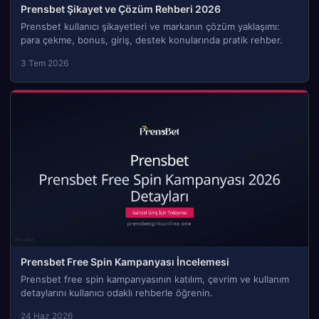
Prensbet Şikayet ve Çözüm Rehberi 2026
Prensbet kullanıcı şikayetleri ve markanın çözüm yaklaşımı:
para çekme, bonus, giriş, destek konularında pratik rehber.
3 Tem 2026
Prensbet Free Spin Kampanyası İncelemesi
Prensbet free spin kampanyasının katılım, çevrim ve kullanım
detaylarını kullanıcı odaklı rehberle öğrenin.
24 Haz 2026