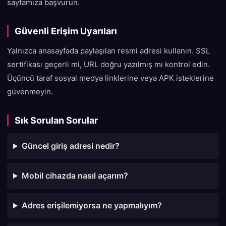
sayfamıza başvurun.
Güvenli Erişim Uyarıları
Yalnızca anasayfada paylaşılan resmi adresi kullanın. SSL
sertifikası geçerli mi, URL doğru yazılmış mı kontrol edin.
Üçüncü taraf sosyal medya linklerine veya APK isteklerine
güvenmeyin.
Sık Sorulan Sorular
Güncel giriş adresi nedir?
Mobil cihazda nasıl açarım?
Adres erişilemiyorsa ne yapmalıyım?