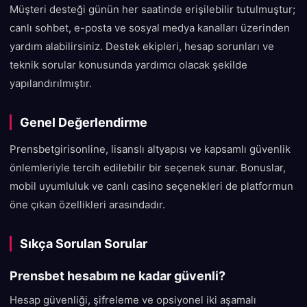
Müşteri desteği günün her saatinde erişilebilir tutulmuştur;
canlı sohbet, e-posta ve sosyal medya kanalları üzerinden
yardım alabilirsiniz. Destek ekipleri, hesap sorunları ve
teknik sorular konusunda yardımcı olacak şekilde
yapılandırılmıştır.
Genel Değerlendirme
Prensbetgirisonline, lisanslı altyapısı ve kapsamlı güvenlik
önlemleriyle tercih edilebilir bir seçenek sunar. Bonuslar,
mobil uyumluluk ve canlı casino seçenekleri de platformun
öne çıkan özellikleri arasındadır.
Sıkça Sorulan Sorular
Prensbet hesabım ne kadar güvenli?
Hesap güvenliği, şifreleme ve opsiyonel iki aşamalı