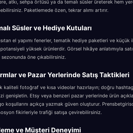
ere, atkı, sehpa örtüsü ya da temalı süsler üreterek hem yer
ebilirsiniz. Paketlemede özen, tekrar alımı artırır.
lı Süsler ve Hediye Kutuları
tan el yapımı fenerler, tematik hediye paketleri ve küçük 
potansiyeli yüksek ürünlerdir. Görsel hikâye anlatımıyla satı
 sezonunda öne çıkabilirsiniz.
rmlar ve Pazar Yerlerinde Satış Taktikleri
 kaliteli fotoğraf ve kısa videolar hazırlayın; doğru hashta
izi genişletin. Etsy veya benzeri pazar yerlerinde ürün açıkl
o koşullarını açıkça yazmak güven oluşturur. Prensbetgiriso
yon fikirleriyle trafiği satışa çevirebilirsiniz.
leme ve Müşteri Deneyimi