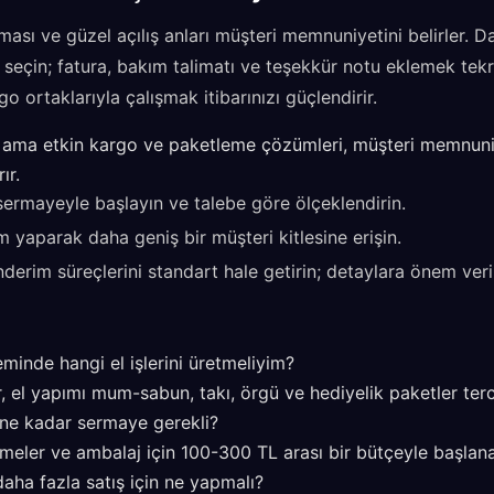
ası ve güzel açılış anları müşteri memnuniyetini belirler. D
seçin; fatura, bakım talimatı ve teşekkür notu eklemek tekra
go ortaklarıyla çalışmak itibarınızı güçlendirir.
 ama etkin kargo ve paketleme çözümleri, müşteri memnuniy
ır.
 sermayeyle başlayın ve talebe göre ölçeklendirin.
m yaparak daha geniş bir müşteri kitlesine erişin.
erim süreçlerini standart hale getirin; detaylara önem veri
nde hangi el işlerini üretmeliyim?
, el yapımı mum-sabun, takı, örgü ve hediyelik paketler tercih
 ne kadar sermaye gerekli?
ler ve ambalaj için 100-300 TL arası bir bütçeyle başlanab
aha fazla satış için ne yapmalı?