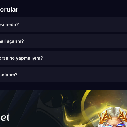
orular
si nedir?
sıl açarım?
yorsa ne yapmalıyım?
 anlarım?