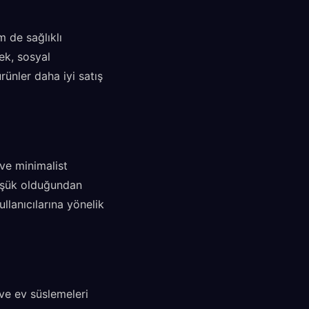
m de sağlıklı
ek, sosyal
rünler daha iyi satış
 ve minimalist
 düşük olduğundan
llanıcılarına yönelik
ve ev süslemeleri