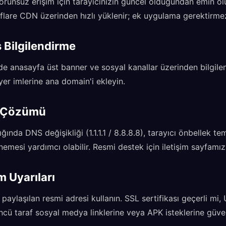
orunsuz erişim için tarayıcınızın güncel olduğundan emin o
lare CDN üzerinden hızlı yüklenir; ek uygulama gerektirme
 Bilgilendirme
de anasayfa üst banner ve sosyal kanallar üzerinden bilgilen
yer imlerine ana domain'i ekleyin.
u Çözümü
ğında DNS değişikliği (1.1.1.1 / 8.8.8.8), tarayıcı önbellek t
enemesi yardımcı olabilir. Resmi destek için iletişim sayfamı
m Uyarıları
paylaşılan resmi adresi kullanın. SSL sertifikası geçerli mi
ncü taraf sosyal medya linklerine veya APK isteklerine güv