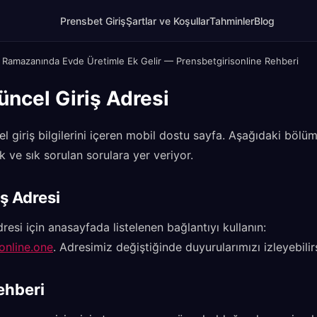
Prensbet Giriş
Şartlar ve Koşullar
Tahminler
Blog
Ramazanında Evde Üretimle Ek Gelir — Prensbetgirisonline Rehberi
ncel Giriş Adresi
 giriş bilgilerini içeren mobil dostu sayfa. Aşağıdaki bölüml
k ve sık sorulan sorulara yer veriyor.
ş Adresi
resi için anasayfada listelenen bağlantıyı kullanın:
sonline.one
. Adresimiz değiştiğinde duyurularımızı izleyebilirs
ehberi