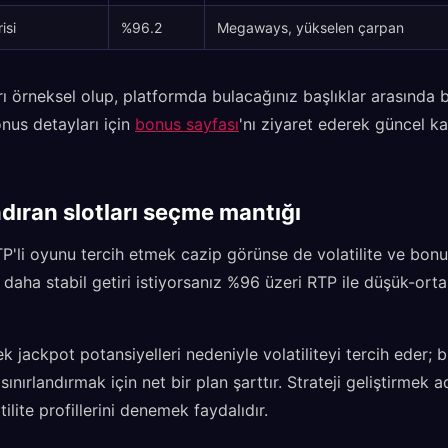
isi
%96.2
Megaways, yükselen çarpan
ı örneksel olup, platformda bulacağınız başlıklar arasında
onus detayları için
bonus sayfası
'nı ziyaret ederek güncel 
dıran slotları seçme mantığı
li oyunu tercih etmek cazip görünse de volatilite ve bonus
daha stabil getiri istiyorsanız %96 üzeri RTP ile düşük-orta 
k jackpot potansiyelleri nedeniyle volatiliteyi tercih eder;
ınırlandırmak için net bir plan şarttır. Strateji geliştirmek
tilite profillerini denemek faydalıdır.