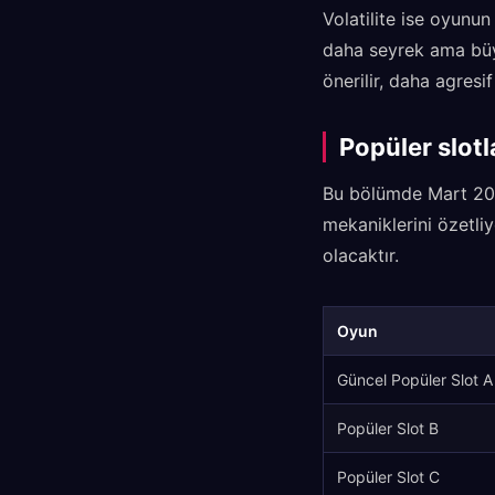
Volatilite ise oyunun
daha seyrek ama büyü
önerilir, daha agresif
Popüler slotl
Bu bölümde Mart 2026
mekaniklerini özetl
olacaktır.
Oyun
Güncel Popüler Slot A
Popüler Slot B
Popüler Slot C