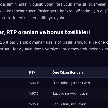
 dağılımını anlatır: düşük volatilite küçük ama sık ödemeler, 
k kazançlar sunar. Başlangıçta bankroll yönetimi için düşük
 stratejiler yüksek volatiliteye ayrılmalı.
ar, RTP oranları ve bonus özellikleri
 itibarıyla sık oynanan bazı slot başlıklarını, RTP ve öne 
iyorum. Her oyunun demo versiyonunu deneyerek mekanikleri
RTP
Öne Çıkan Bonuslar
%96.5
Free spins, çarpanlı wild
%97.0
Expanding wild, respin
%95.8
Bonus turu, mini oyun