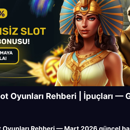
ot Oyunları Rehberi | İpuçları — 
t Oyunları Rehberi — Mart 2026 güncel ba