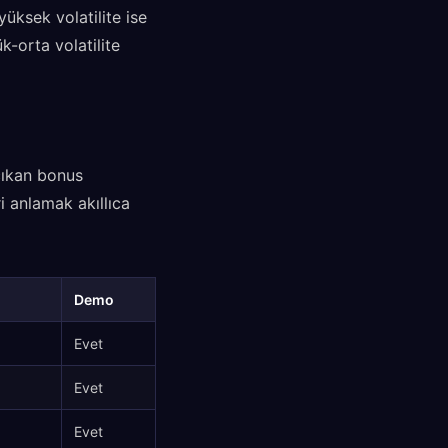
yüksek volatilite ise
-orta volatilite
çıkan bonus
 anlamak akıllıca
Demo
Evet
Evet
Evet