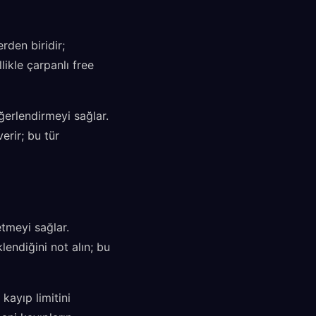
rden biridir;
likle çarpanlı free
ğerlendirmeyi sağlar.
erir; bu tür
tmeyi sağlar.
endiğini not alın; bu
kayıp limitini