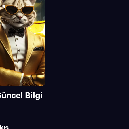
Güncel Bilgi
kış