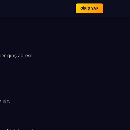
GIRIŞ YAP
er giriş adresi,
iniz.