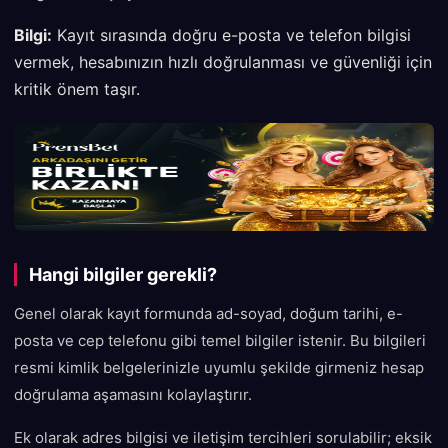
Bilgi:
Kayıt sırasında doğru e-posta ve telefon bilgisi
vermek, hesabınızın hızlı doğrulanması ve güvenliği için
kritik önem taşır.
Hangi bilgiler gerekli?
Genel olarak kayıt formunda ad-soyad, doğum tarihi, e-
posta ve cep telefonu gibi temel bilgiler istenir. Bu bilgileri
resmi kimlik belgelerinizle uyumlu şekilde girmeniz hesap
doğrulama aşamasını kolaylaştırır.
Ek olarak adres bilgisi ve iletişim tercihleri sorulabilir; eksik