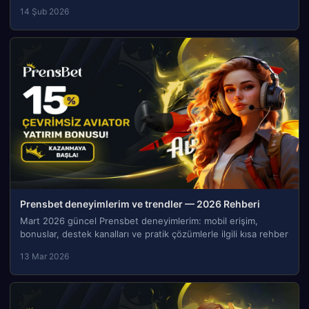
14 Şub 2026
Prensbet deneyimlerim ve trendler — 2026 Rehberi
Mart 2026 güncel Prensbet deneyimlerim: mobil erişim,
bonuslar, destek kanalları ve pratik çözümlerle ilgili kısa rehber
13 Mar 2026