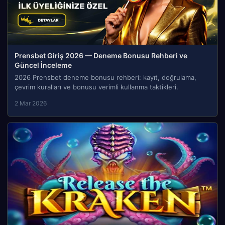
Prensbet Giriş 2026 — Deneme Bonusu Rehberi ve
Güncel İnceleme
2026 Prensbet deneme bonusu rehberi: kayıt, doğrulama,
çevrim kuralları ve bonusu verimli kullanma taktikleri.
2 Mar 2026