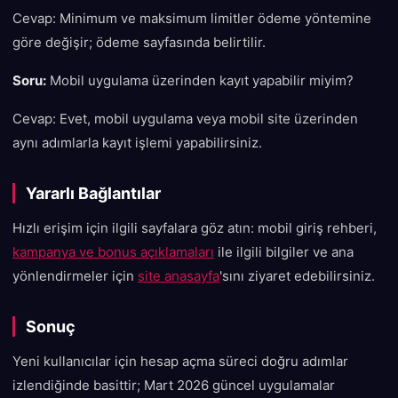
Cevap: Minimum ve maksimum limitler ödeme yöntemine
göre değişir; ödeme sayfasında belirtilir.
Soru:
Mobil uygulama üzerinden kayıt yapabilir miyim?
Cevap: Evet, mobil uygulama veya mobil site üzerinden
aynı adımlarla kayıt işlemi yapabilirsiniz.
Yararlı Bağlantılar
Hızlı erişim için ilgili sayfalara göz atın: mobil giriş rehberi,
kampanya ve bonus açıklamaları
ile ilgili bilgiler ve ana
yönlendirmeler için
site anasayfa
'sını ziyaret edebilirsiniz.
Sonuç
Yeni kullanıcılar için hesap açma süreci doğru adımlar
izlendiğinde basittir; Mart 2026 güncel uygulamalar