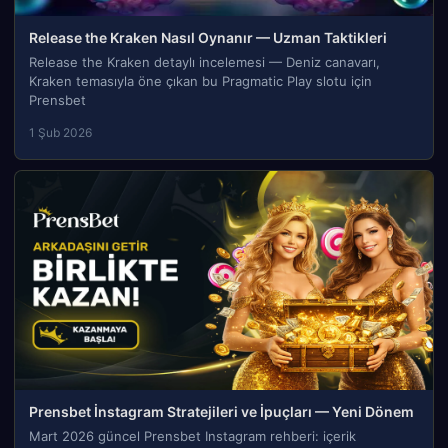
Release the Kraken Nasıl Oynanır — Uzman Taktikleri
Release the Kraken detaylı incelemesi — Deniz canavarı,
Kraken temasıyla öne çıkan bu Pragmatic Play slotu için
Prensbet
1 Şub 2026
Prensbet İnstagram Stratejileri ve İpuçları — Yeni Dönem
Mart 2026 güncel Prensbet Instagram rehberi: içerik