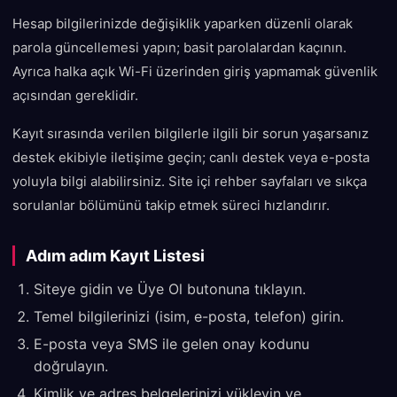
Hesap bilgilerinizde değişiklik yaparken düzenli olarak
parola güncellemesi yapın; basit parolalardan kaçının.
Ayrıca halka açık Wi-Fi üzerinden giriş yapmamak güvenlik
açısından gereklidir.
Kayıt sırasında verilen bilgilerle ilgili bir sorun yaşarsanız
destek ekibiyle iletişime geçin; canlı destek veya e-posta
yoluyla bilgi alabilirsiniz. Site içi rehber sayfaları ve sıkça
sorulanlar bölümünü takip etmek süreci hızlandırır.
Adım adım Kayıt Listesi
Siteye gidin ve Üye Ol butonuna tıklayın.
Temel bilgilerinizi (isim, e-posta, telefon) girin.
E-posta veya SMS ile gelen onay kodunu
doğrulayın.
Kimlik ve adres belgelerinizi yükleyin ve