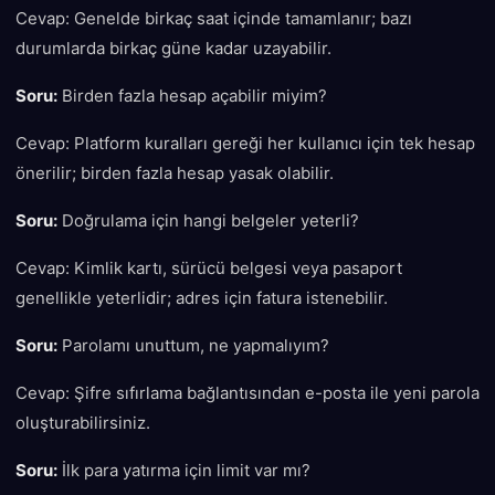
Cevap: Genelde birkaç saat içinde tamamlanır; bazı
durumlarda birkaç güne kadar uzayabilir.
Soru:
Birden fazla hesap açabilir miyim?
Cevap: Platform kuralları gereği her kullanıcı için tek hesap
önerilir; birden fazla hesap yasak olabilir.
Soru:
Doğrulama için hangi belgeler yeterli?
Cevap: Kimlik kartı, sürücü belgesi veya pasaport
genellikle yeterlidir; adres için fatura istenebilir.
Soru:
Parolamı unuttum, ne yapmalıyım?
Cevap: Şifre sıfırlama bağlantısından e-posta ile yeni parola
oluşturabilirsiniz.
Soru:
İlk para yatırma için limit var mı?