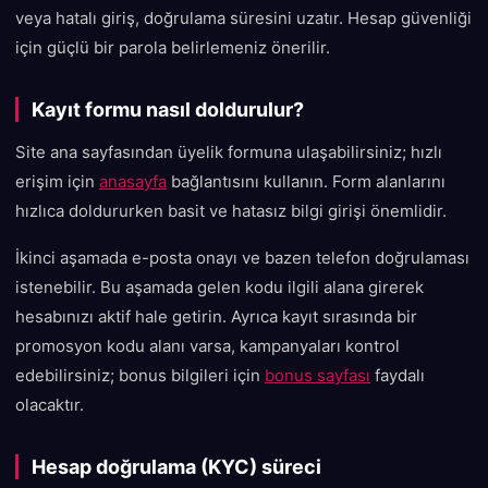
veya hatalı giriş, doğrulama süresini uzatır. Hesap güvenliği
için güçlü bir parola belirlemeniz önerilir.
Kayıt formu nasıl doldurulur?
Site ana sayfasından üyelik formuna ulaşabilirsiniz; hızlı
erişim için
anasayfa
bağlantısını kullanın. Form alanlarını
hızlıca doldururken basit ve hatasız bilgi girişi önemlidir.
İkinci aşamada e-posta onayı ve bazen telefon doğrulaması
istenebilir. Bu aşamada gelen kodu ilgili alana girerek
hesabınızı aktif hale getirin. Ayrıca kayıt sırasında bir
promosyon kodu alanı varsa, kampanyaları kontrol
edebilirsiniz; bonus bilgileri için
bonus sayfası
faydalı
olacaktır.
Hesap doğrulama (KYC) süreci