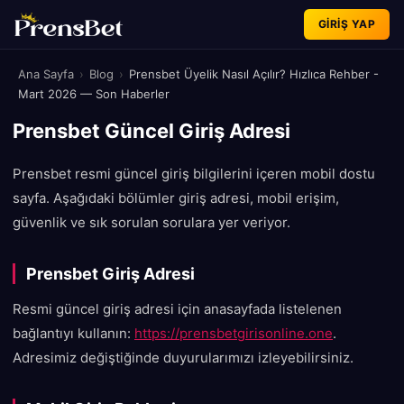
GIRIŞ YAP
Ana Sayfa
›
Blog
›
Prensbet Üyelik Nasıl Açılır? Hızlıca Rehber -
Mart 2026 — Son Haberler
Prensbet Güncel Giriş Adresi
Prensbet resmi güncel giriş bilgilerini içeren mobil dostu
sayfa. Aşağıdaki bölümler giriş adresi, mobil erişim,
güvenlik ve sık sorulan sorulara yer veriyor.
Prensbet Giriş Adresi
Resmi güncel giriş adresi için anasayfada listelenen
bağlantıyı kullanın:
https://prensbetgirisonline.one
.
Adresimiz değiştiğinde duyurularımızı izleyebilirsiniz.