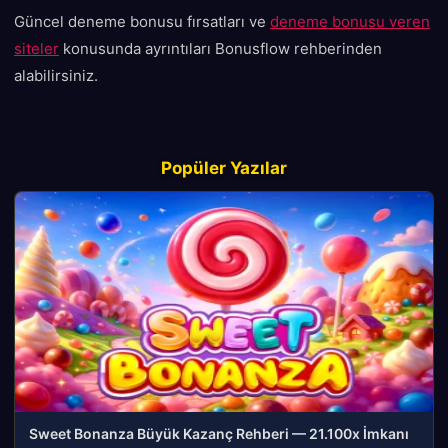
Güncel deneme bonusu fırsatları ve
deneme bonusu veren
siteler
konusunda ayrıntıları Bonusflow rehberinden
alabilirsiniz.
Popüler Yazılar
Sweet Bonanza Büyük Kazanç Rehberi — 21.100x İmkanı