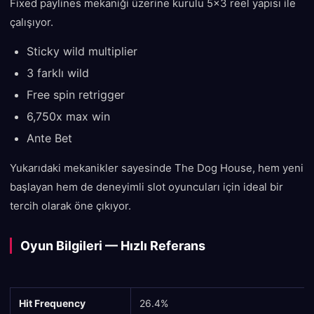
Fixed paylines mekaniği üzerine kurulu 5x3 reel yapısı ile
çalışıyor.
Sticky wild multiplier
3 farklı wild
Free spin retrigger
6,750x max win
Ante Bet
Yukarıdaki mekanikler sayesinde The Dog House, hem yeni
başlayan hem de deneyimli slot oyuncuları için ideal bir
tercih olarak öne çıkıyor.
Oyun Bilgileri — Hızlı Referans
Hit Frequency
26.4%