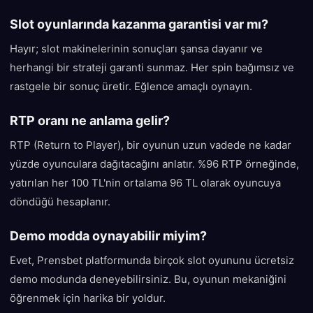
Slot oyunlarında kazanma garantisi var mı?
Hayır; slot makinelerinin sonuçları şansa dayanır ve
herhangi bir strateji garanti sunmaz. Her spin bağımsız ve
rastgele bir sonuç üretir. Eğlence amaçlı oynayın.
RTP oranı ne anlama gelir?
RTP (Return to Player), bir oyunun uzun vadede ne kadar
yüzde oyunculara dağıtacağını anlatır. %96 RTP örneğinde,
yatırılan her 100 TL'nin ortalama 96 TL olarak oyuncuya
döndüğü hesaplanır.
Demo modda oynayabilir miyim?
Evet, Prensbet platformunda birçok slot oyununu ücretsiz
demo modunda deneyebilirsiniz. Bu, oyunun mekaniğini
öğrenmek için harika bir yoldur.