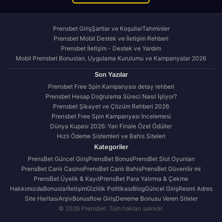
Prensbet Giriş
Şartlar ve Koşullar
Tahminler
Prensbet Mobil Destek ve İletişim Rehberi
Prensbet İletişim - Destek ve Yardım
Mobil Prensbet Bonusları, Uygulama Kurulumu ve Kampanyalar 2026
Son Yazılar
Prensbet Free Spin Kampanyası detay rehberi
Prensbet Hesap Doğrulama Süreci Nasıl İşliyor?
Prensbet Şikayet ve Çözüm Rehberi 2026
Prensbet Free Spin Kampanyası İncelemesi
Dünya Kupası 2026: Yarı Finale Özel Ödüller
Hızlı Ödeme Sistemleri ve Bahis Siteleri
Kategoriler
PrensBet Güncel Giriş
PrensBet Bonus
PrensBet Slot Oyunları
PrensBet Canlı Casino
PrensBet Canlı Bahis
PrensBet Güvenilir mi
PrensBet Üyelik & Kayıt
PrensBet Para Yatırma & Çekme
Hakkımızda
Bonuslar
İletişim
Gizlilik Politikası
Blog
Güncel Giriş
Resmi Adres
Site Haritası
Arşiv
Bonusflow Giriş
Deneme Bonusu Veren Siteler
© 2026 Prensbet. Tüm hakları saklıdır.