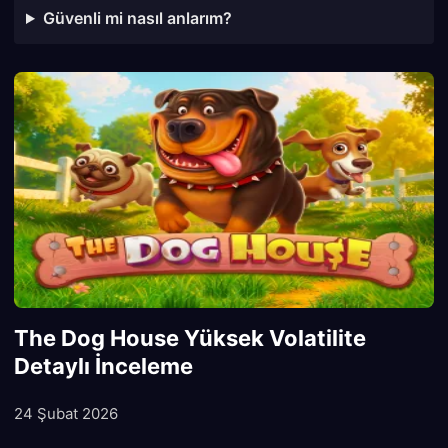
Güvenli mi nasıl anlarım?
The Dog House Yüksek Volatilite
Detaylı İnceleme
24 Şubat 2026