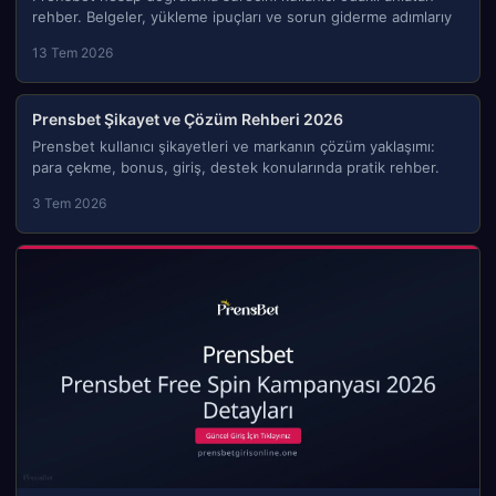
rehber. Belgeler, yükleme ipuçları ve sorun giderme adımlarıy
13 Tem 2026
Prensbet Şikayet ve Çözüm Rehberi 2026
Prensbet kullanıcı şikayetleri ve markanın çözüm yaklaşımı:
para çekme, bonus, giriş, destek konularında pratik rehber.
3 Tem 2026