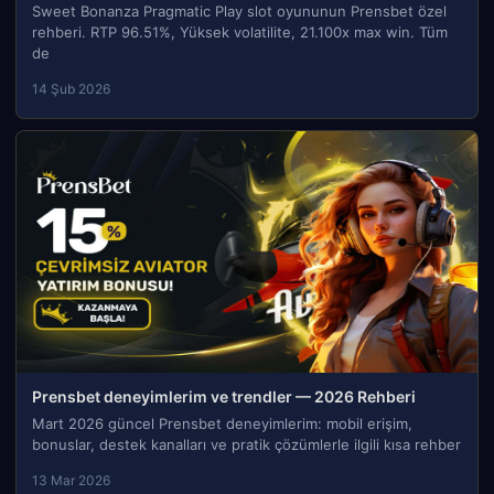
Sweet Bonanza Pragmatic Play slot oyununun Prensbet özel
rehberi. RTP 96.51%, Yüksek volatilite, 21.100x max win. Tüm
de
14 Şub 2026
Prensbet deneyimlerim ve trendler — 2026 Rehberi
Mart 2026 güncel Prensbet deneyimlerim: mobil erişim,
bonuslar, destek kanalları ve pratik çözümlerle ilgili kısa rehber
13 Mar 2026