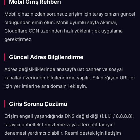
Mobil Giriş Rehberi
Mobil cihazınızdan sorunsuz erişim için tarayıcınızın güncel
olduğundan emin olun. Mobil uyumlu sayfa Akamai,
Cloudflare CDN üzerinden hızlı yüklenir; ek uygulama
gerektirmez.
Güncel Adres Bilgilendirme
Adres değişikliklerinde anasayfa üst banner ve sosyal
kanallar üzerinden bilgilendirme yapılır. Sık değişen URL'ler
için yer imlerine ana domain'i ekleyin.
Giriş Sorunu Çözümü
Erişim engeli yaşandığında DNS değişikliği (1.1.1.1 / 8.8.8.8),
tarayıcı önbellek temizleme veya alternatif tarayıcı
denemesi yardımcı olabilir. Resmi destek için iletişim