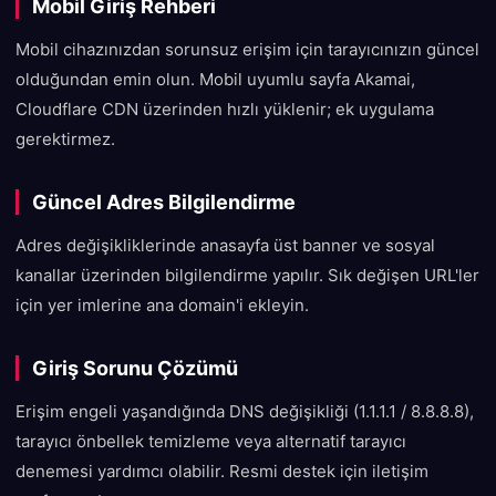
Mobil Giriş Rehberi
Mobil cihazınızdan sorunsuz erişim için tarayıcınızın güncel
olduğundan emin olun. Mobil uyumlu sayfa Akamai,
Cloudflare CDN üzerinden hızlı yüklenir; ek uygulama
gerektirmez.
Güncel Adres Bilgilendirme
Adres değişikliklerinde anasayfa üst banner ve sosyal
kanallar üzerinden bilgilendirme yapılır. Sık değişen URL'ler
için yer imlerine ana domain'i ekleyin.
Giriş Sorunu Çözümü
Erişim engeli yaşandığında DNS değişikliği (1.1.1.1 / 8.8.8.8),
tarayıcı önbellek temizleme veya alternatif tarayıcı
denemesi yardımcı olabilir. Resmi destek için iletişim