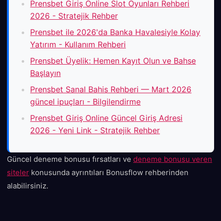
Prensbet Giriş Online Slot Oyunları Rehberi
2026 - Stratejik Rehber
Prensbet ile 2026'da Banka Havalesiyle Kolay
Yatırım - Kullanım Rehberi
Prensbet Üyelik: Hemen Kayıt Olun ve Bahse
Başlayın
Prensbet Sanal Bahis Rehberi — Mart 2026
güncel ipuçları - Bilgilendirme
Prensbet Giriş Online Güncel Giriş Adresi
2026 - Yeni Link - Stratejik Rehber
Güncel deneme bonusu fırsatları ve
deneme bonusu veren
siteler
konusunda ayrıntıları Bonusflow rehberinden
alabilirsiniz.