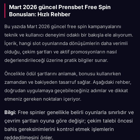
Mart 2026 güncel Prensbet Free Spin
Bonusları: Hızlı Rehber
Bu yazıda Mart 2026 güncel free spin kampanyalarını
teknik ve kullanıcı deneyimi odaklı bir bakışla ele alıyorum.
İçerik, hangi slot oyunlarında dönüşümlerin daha verimli
olduğu, çekim şartları ve aktif promosyonların nasıl
değerlendirileceği üzerine pratik bilgiler sunar.
Öncelikle ödül şartlarını anlamak, bonusu kullanırken
zamandan ve bakiyeden tasarruf sağlar. Aşağıdaki rehber,
doğrudan uygulamaya geçebileceğiniz adımlar ve dikkat
etmeniz gereken noktaları içeriyor.
Bilgi:
Free spinler genellikle belirli oyunlarla sınırlıdır ve
çevrim şartları oyuna göre değişir; çekim talebi öncesi
bahis gereksinimlerini kontrol etmek işlemlerin
reddedilmesini önler.