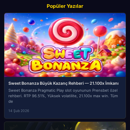
Popüler Yazılar
Sweet Bonanza Büyük Kazanç Rehberi — 21.100x İmkanı
Sweet Bonanza Pragmatic Play slot oyununun Prensbet özel
rehberi. RTP 96.51%, Yüksek volatilite, 21.100x max win. Tüm
de
14 Şub 2026