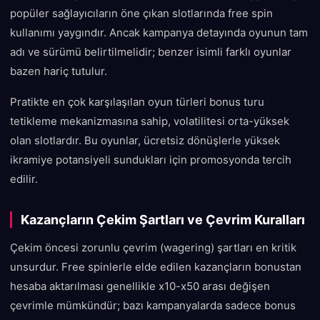
popüler sağlayıcıların öne çıkan slotlarında free spin
kullanımı yaygındır. Ancak kampanya detayında oyunun tam
adı ve sürümü belirtilmelidir; benzer isimli farklı oyunlar
bazen hariç tutulur.
Pratikte en çok karşılaşılan oyun türleri bonus turu
tetikleme mekanizmasına sahip, volatilitesi orta-yüksek
olan slotlardır. Bu oyunlar, ücretsiz dönüşlerle yüksek
ikramiye potansiyeli sundukları için promosyonda tercih
edilir.
Kazançların Çekim Şartları ve Çevrim Kuralları
Çekim öncesi zorunlu çevrim (wagering) şartları en kritik
unsurdur. Free spinlerle elde edilen kazançların bonustan
hesaba aktarılması genellikle x10-x50 arası değişen
çevrimle mümkündür; bazı kampanyalarda sadece bonus