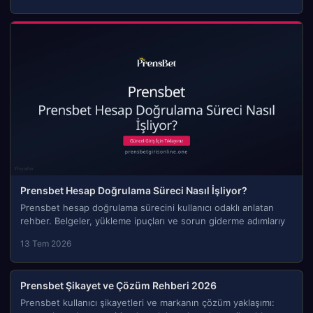
Prensbet Hesap Doğrulama Süreci Nasıl İşliyor?
Prensbet hesap doğrulama sürecini kullanıcı odaklı anlatan
rehber. Belgeler, yükleme ipuçları ve sorun giderme adımlarıy
13 Tem 2026
Prensbet Şikayet ve Çözüm Rehberi 2026
Prensbet kullanıcı şikayetleri ve markanın çözüm yaklaşımı: