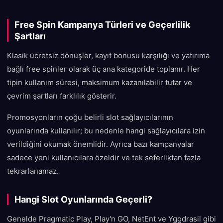
Free Spin Kampanya Türleri ve Geçerlilik
Şartları
Klasik ücretsiz dönüşler, kayıt bonusu karşılığı ve yatırıma
bağlı free spinler olarak üç ana kategoride toplanır. Her
tipin kullanım süresi, maksimum kazanılabilir tutar ve
çevrim şartları farklılık gösterir.
Promosyonların çoğu belirli slot sağlayıcılarının
oyunlarında kullanılır; bu nedenle hangi sağlayıcılara izin
verildiğini okumak önemlidir. Ayrıca bazı kampanyalar
sadece yeni kullanıcılara özeldir ve tek seferliktan fazla
tekrarlanamaz.
Hangi Slot Oyunlarında Geçerli?
Genelde Pragmatic Play, Play'n GO, NetEnt ve Yggdrasil gibi