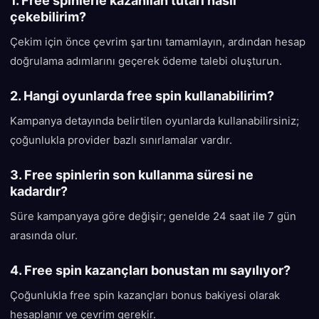
1. Free spinlerle kazanılan tutarı nasıl
çekebilirim?
Çekim için önce çevrim şartını tamamlayın, ardından hesap
doğrulama adımlarını geçerek ödeme talebi oluşturun.
2. Hangi oyunlarda free spin kullanabilirim?
Kampanya detayında belirtilen oyunlarda kullanabilirsiniz;
çoğunlukla provider bazlı sınırlamalar vardır.
3. Free spinlerin son kullanma süresi ne
kadardır?
Süre kampanyaya göre değişir; genelde 24 saat ile 7 gün
arasında olur.
4. Free spin kazançları bonustan mı sayılıyor?
Çoğunlukla free spin kazançları bonus bakiyesi olarak
hesaplanır ve çevrim gerekir.