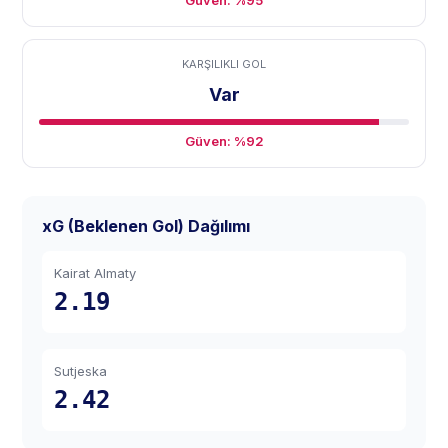
KARŞILIKLI GOL
Var
Güven: %
92
xG (Beklenen Gol) Dağılımı
Kairat Almaty
2.19
Sutjeska
2.42