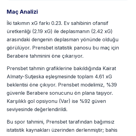
Maç Analizi
İki takımın xG farkı 0.23. Ev sahibinin ofansif
üretkenliği (2.19 xG) ile deplasmanın (2.42 xG)
arasındaki dengenin deplasman yönünde olduğu
görülüyor. Prensbet istatistik panosu bu maç için
Berabere tahminini öne çıkarıyor.
Prensbet tahmin grafiklerine bakıldığında Kairat
Almaty-Sutjeska eşleşmesinde toplam 4.61 xG
beklentisi öne çıkıyor. Prensbet modelimiz, %39
güvenle Berabere sonucunu ön plana taşıyor.
Karşılıklı gol opsiyonu (Var) ise %92 güven
seviyesinde değerlendirildi.
Bu spor tahmini, Prensbet tarafından bağımsız
istatistik kaynakları üzerinden derlenmiştir; bahis