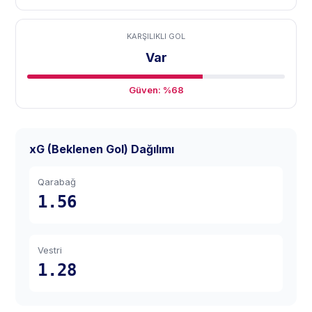
KARŞILIKLI GOL
Var
Güven: %
68
xG (Beklenen Gol) Dağılımı
Qarabağ
1.56
Vestri
1.28